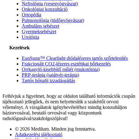
Nefrológia (vesegyógyászat)
Onkológiai konzultáció
Ortopédia
Pulmonológia (tüdőgyógyászat)
Ambuláns sebészet
Gyermeksebészet
Urológia
Kezelések
EunSung™ Clearlight diódalézeres tartós szőrtelenítés
Frakcionált CO2-lézeres esztétikai bőrkezelés
Orrkagyló-kisebbítő műtét (mukotómia)
PRP-terápia (sajátvér-terápia)
Tartós hónalji izzadásgátlás
Felhívjuk a figyelmet, hogy az oldalon található információk csupán
tájékoztató jellegűek, és nem helyettesítik a szakértői orvosi
véleményt. A vizsgálatok igénybevételéhez mindig konzultáljon
háziorvosával, beutaló orvosával vagy központunk
radiológusával/szakdolgozójával!
© 2026 Medilum. Minden jog fenntartva.
Adatkezelési tájékoztató