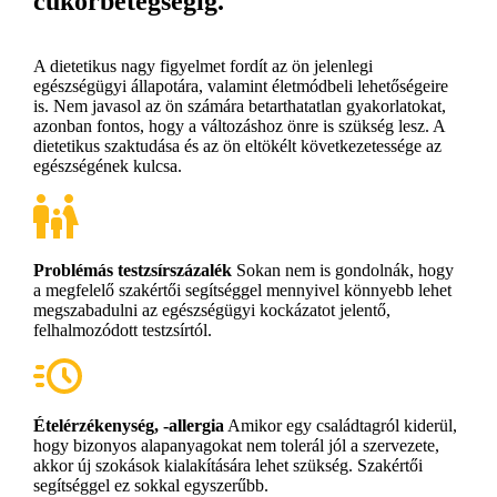
cukorbetegségig.
A dietetikus nagy figyelmet fordít az ön jelenlegi
egészségügyi állapotára, valamint életmódbeli lehetőségeire
is. Nem javasol az ön számára betarthatatlan gyakorlatokat,
azonban fontos, hogy a változáshoz önre is szükség lesz. A
dietetikus szaktudása és az ön eltökélt következetessége az
egészségének kulcsa.
Problémás testzsírszázalék
Sokan nem is gondolnák, hogy
a megfelelő szakértői segítséggel mennyivel könnyebb lehet
megszabadulni az egészségügyi kockázatot jelentő,
felhalmozódott testzsírtól.
Ételérzékenység, -allergia
Amikor egy családtagról kiderül,
hogy bizonyos alapanyagokat nem tolerál jól a szervezete,
akkor új szokások kialakítására lehet szükség. Szakértői
segítséggel ez sokkal egyszerűbb.