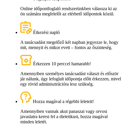
Online időpontfoglaló rendszerünkben válassza ki az
ön számára megfelelőt az elérhető időpontok közül.
Étkezési napló
A tanácsadást megelőző két napban jegyezze le, hogy
mit, mennyit és mikor evett – fontos az őszinteség.
Érkezzen 10 perccel hamarabb!
Amennyiben személyes tanácsadást választ és először
jár nálunk, úgy lefoglalt időpontja előtt érkezzen, mivel
egy rövid adminisztrációra lesz szükség.
Hozza magával a régebbi leleteit!
Amennyiben vannak akut panaszai vagy orvosi
javaslatra keresi fel a dietetikust, hozza magával
minden leletét.