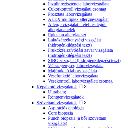
Inzulinrezisztencia laborvizsgálata
Cukorkontroll vizsgálati csomag
Prosztata laborvizsgálata
ALEX multiplex allergiavizsgálat
Allergiavizsgálat – étel- és légúti
allergiapanelek
Epicutan allergiateszt
Laktózérzékenységi vizsgálat
(hidrogénkilégzési teszt)
Fruktózfelszívódási zavar vizsgálata
(hidrogénkilégzési teszt)
SIBO-vizsgálat (hidrogénkilégzési teszt)
Vérszegénység laborvizsgálata
Májfunkció laborvizsgálata
Vesefunkció laborvizsgálata
Vesekontroll laborvizsgálati csomag
Képalkotó vizsgálatok
Ultrahang
Röntgenvizsgálatok
Szövettani vizsgálatok
Aspirációs citológia
Core biopszia
Punch biopszia (a bőr szövettani
vizsgálata)