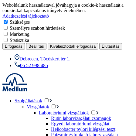
Weboldalunk használatával jóváhagyja a cookie-k használatát a
cookie-kal kapcsolatos irányelv értelmében.
Adatkezelési tájékoztató
Szükséges
Személyre szabott hírdetések
Marketing
Statisztika
Elfogadás
Beállítás
Kiválasztottak elfogadása
Elutasítás
Debrecen, Tócóskert tér 1.
06 52 998 485
Szolgáltatások
Vizsgálatok
Laboratóriumi vizsgálatok
Rutin laborvizsgálati csomagok
Egyedi laboratóriumi vizsgálat
Helicobacter pylori kilégzési teszt
Pajzsmirigyfunkció laborvizsgálata