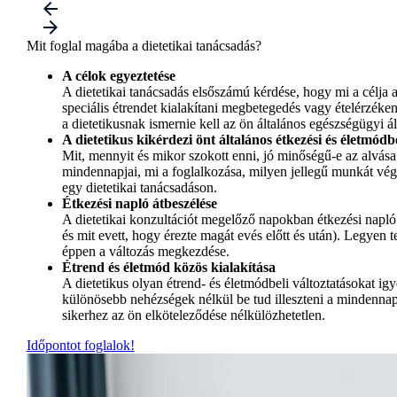
Mit foglal magába a dietetikai tanácsadás?
A célok egyeztetése
A dietetikai tanácsadás elsőszámú kérdése, hogy mi a célja az
speciális étrendet kialakítani megbetegedés vagy ételérzék
a dietetikusnak ismernie kell az ön általános egészségügyi ál
A dietetikus kikérdezi önt általános étkezési és életmódb
Mit, mennyit és mikor szokott enni, jó minőségű-e az alvása
mindennapjai, mi a foglalkozása, milyen jellegű munkát vé
egy dietetikai tanácsadáson.
Étkezési napló átbeszélése
A dietetikai konzultációt megelőző napokban étkezési napló 
és mit evett, hogy érezte magát evés előtt és után). Legyen t
éppen a változás megkezdése.
Étrend és életmód közös kialakítása
A dietetikus olyan étrend- és életmódbeli változtatásokat ig
különösebb nehézségek nélkül be tud illeszteni a mindennap
sikerhez az ön elköteleződése nélkülözhetetlen.
Időpontot foglalok!