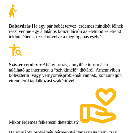
Babavárás
Ha egy pár babát tervez, érdemes mindkét félnek
részt vennie egy általános konzultáción az életmód és étrend
tekintetében – ezzel növelve a megfoganás esélyét.
Szív-ér rendszer
Ahány forrás, annyiféle információ
található az interneten a “szívkímélő” diétáról. Amennyiben
koleszterin- vagy vérnyomásproblémái vannak, konzultáljon
étrendjéről táplálkozási szakértővel.
Mikor érdemes felkeresni dietetikust?
Ha az alábbi problémák bármelyikét tapasztalja vagy csak