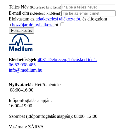
Teljes Név
(Kötelező kitölteni)
E-mail cím
(Kötelező kitölteni)
Elolvastam az
adatkezelési tájékoztatót
, és elfogadom
a
hozzájáruló nyilatkozat
ot.
Feliratkozás
Elérhetőségek
4031 Debrecen, Tócóskert tér 1.
06 52 998 485
info@medilum.hu
Nyitvatartás
Hétfő–péntek:
08:00–16:00
Időponfoglalás alapján:
16:00–19:00
Szombat (időpontfoglalás alapján): 08:00–12:00
Vasárnap: ZÁRVA