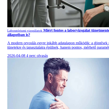
Miért fontos a laborvizsgálat tünetment
Laboratóriumi vizsgálatok
állapotban is?
A modern orvoslás egyre inkább adatalapon működik: a döntések
tünetekre és tapasztalatra épülnek, hanem pontos, mérhető paramét
2026-04-08
4 perc olvasás