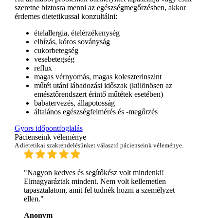
szeretne biztosra menni az egészségmegőrzésben, akkor
érdemes dietetikussal konzultálni:
ételallergia, ételérzékenység
elhízás, kóros soványság
cukorbetegség
vesebetegség
reflux
magas vérnyomás, magas koleszterinszint
műtét utáni lábadozási időszak (különösen az
emésztőrendszert érintő műtétek esetében)
babatervezés, állapotosság
általános egészségfelmérés és -megőrzés
Gyors időpontfoglalás
Pácienseink véleménye
A dietetikai szakrendelésünket választó pácienseink véleménye.
"Nagyon kedves és segítőkész volt mindenki!
Elmagyaráztak mindent. Nem volt kellemetlen
tapasztalatom, amit fel tudnék hozni a személyzet
ellen."
Anonym