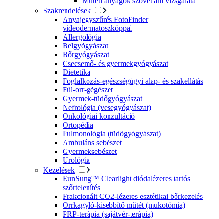
Műtéti anyagok szövettani vizsgálata
Szakrendelések
Anyajegyszűrés FotoFinder
videodermatoszkóppal
Allergológia
Belgyógyászat
Bőrgyógyászat
Csecsemő- és gyermekgyógyászat
Dietetika
Foglalkozás-egészségügyi alap- és szakellátás
Fül-orr-gégészet
Gyermek-tüdőgyógyászat
Nefrológia (vesegyógyászat)
Onkológiai konzultáció
Ortopédia
Pulmonológia (tüdőgyógyászat)
Ambuláns sebészet
Gyermeksebészet
Urológia
Kezelések
EunSung™ Clearlight diódalézeres tartós
szőrtelenítés
Frakcionált CO2-lézeres esztétikai bőrkezelés
Orrkagyló-kisebbítő műtét (mukotómia)
PRP-terápia (sajátvér-terápia)