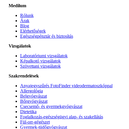
Medilum
Rólunk
Árak
Blog
Elérhetőségek
Egészségpénztár és biztosítás
Vizsgálatok
Laboratóriumi vizsgálatok
Képalkotó vizsgálatok
Szövettani vizsgálatok
Szakrendelések
Anyajegyszűrés FotoFinder videodermatoszkóppal
Allergológia
Belgyógyászat
Bőrgyógyászat
Csecsemő- és gyermekgyógyászat
Dietetika
Foglalkozás-egészségügyi alap- és szakellátás
Fül-orr-gégészet
Gyermek-tüdőgyógyászat