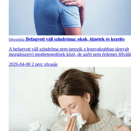
Befagyott váll szindróma: okok, tünetek és kezelés
Ortopédia
A befagyott váll szindróma nem tartozik a leggyakrabban tárgyalt
mozgásszervi megbetegedések közé, de azért nem érdemes félvállr
2026-04-08
2 perc olvasás