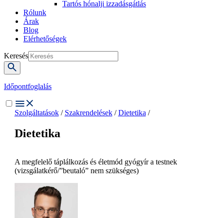
Tartós hónalji izzadásgátlás
Rólunk
Árak
Blog
Elérhetőségek
Keresés
Időpontfoglalás
Szolgáltatások
/
Szakrendelések
/
Dietetika
/
Dietetika
A megfelelő táplálkozás és életmód gyógyír a testnek
(vizsgálatkérő/”beutaló” nem szükséges)