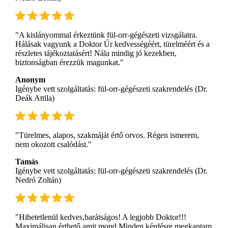
"A kislányommal érkeztünk fül-orr-gégészeti vizsgálatra.
Hálásak vagyunk a Doktor Úr kedvességéért, türelméért és a
részletes tájékoztatásért! Nála mindig jó kezekben,
biztonságban érezzük magunkat."
Anonym
Igénybe vett szolgáltatás: fül-orr-gégészeti szakrendelés (Dr.
Deák Attila)
"Türelmes, alapos, szakmáját értő orvos. Régen ismerem,
nem okozott csalódást."
Tamás
Igénybe vett szolgáltatás: fül-orr-gégészeti szakrendelés (Dr.
Nedró Zoltán)
"Hihetetlenül kedves,barátságos! A legjobb Doktor!!!
Maximálisan érthető,amit mond.Minden kérdésre megkaptam