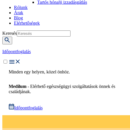
Tartós hónalji izzadásgátlás
Rólunk
Árak
Blog
Elérhetőségek
Keresés
Időpontfoglalás
Minden egy helyen, közel önhöz.
Medilum
- Elérhető egészségügyi szolgáltatások önnek és
családjának.
Időpontfoglalás