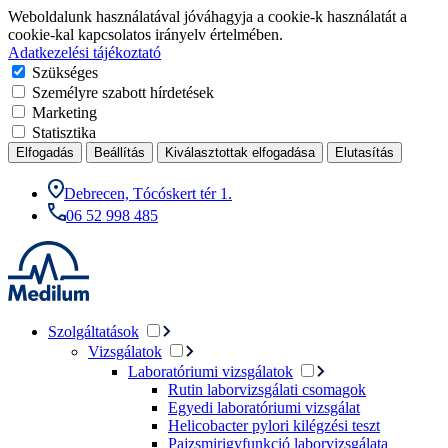
Weboldalunk használatával jóváhagyja a cookie-k használatát a
cookie-kal kapcsolatos irányelv értelmében.
Adatkezelési tájékoztató
Szükséges
Személyre szabott hírdetések
Marketing
Statisztika
Elfogadás
Beállítás
Kiválasztottak elfogadása
Elutasítás
Debrecen, Tócóskert tér 1.
06 52 998 485
Szolgáltatások
Vizsgálatok
Laboratóriumi vizsgálatok
Rutin laborvizsgálati csomagok
Egyedi laboratóriumi vizsgálat
Helicobacter pylori kilégzési teszt
Pajzsmirigyfunkció laborvizsgálata