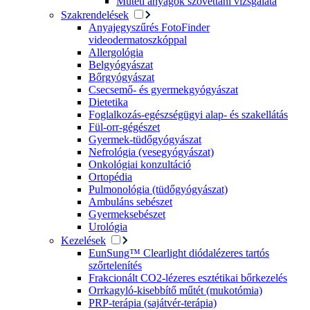
Műtéti anyagok szövettani vizsgálata
Szakrendelések
Anyajegyszűrés FotoFinder
videodermatoszkóppal
Allergológia
Belgyógyászat
Bőrgyógyászat
Csecsemő- és gyermekgyógyászat
Dietetika
Foglalkozás-egészségügyi alap- és szakellátás
Fül-orr-gégészet
Gyermek-tüdőgyógyászat
Nefrológia (vesegyógyászat)
Onkológiai konzultáció
Ortopédia
Pulmonológia (tüdőgyógyászat)
Ambuláns sebészet
Gyermeksebészet
Urológia
Kezelések
EunSung™ Clearlight diódalézeres tartós
szőrtelenítés
Frakcionált CO2-lézeres esztétikai bőrkezelés
Orrkagyló-kisebbítő műtét (mukotómia)
PRP-terápia (sajátvér-terápia)