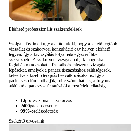
Elérhető professzionális szakrendelések
Szolgáltatásainkat úgy alakítottuk ki, hogy a lehető legtöbb
vizsgálat és szakorvosi konzultáció egy helyen elérhető
legyen, így a kivizsgálás folyamata egyszerűbben
szervezhető. A szakorvosi vizsgálati díjak magukban
foglalják mindazokat a fizikális és műszeres vizsgálati
lépéseket, amelyek a panasz tisztázásához szükségesek,
beleértve a kisebb terápiás beavatkozásokat is. Így a
páciensek előre tudhatják, mire számíthatnak, a folyamat
átlátható a panaszok feltárásától a megfelelő ellátásig.
12
professzionális szakorvos
2400
páciens évente
99%-os
elégedettség
Szakértő orvosaink