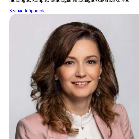
radiológus, komplex radiológiai emlődiagnosztikai szakorvos
Szabad időpontok