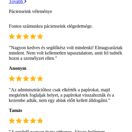
Tovább
Pácienseink véleménye
Fontos számunkra pácienseink elégedettsége.
"Nagyon kedves és segítőkész volt mindenki! Elmagyaráztak
mindent. Nem volt kellemetlen tapasztalatom, amit fel tudnék
hozni a személyzet ellen."
Anonym
"Az adminisztrációhoz csak elkérték a papírokat, majd
megkértek foglaljak helyet, a papírokat visszahozták és a
kezembe adták, nem egy ablak előtt kellett álldogálni."
Tamás
"A rendelő nagyon tiszta,otthonos. Ahogy beléptem ,