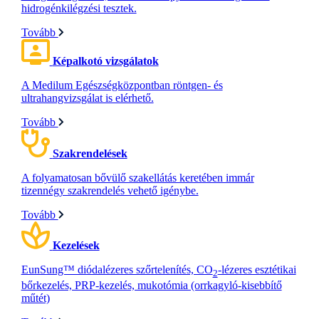
hidrogénkilégzési tesztek.
Tovább
Képalkotó vizsgálatok
A Medilum Egészségközpontban röntgen- és
ultrahangvizsgálat is elérhető.
Tovább
Szakrendelések
A folyamatosan bővülő szakellátás keretében immár
tizennégy szakrendelés vehető igénybe.
Tovább
Kezelések
EunSung™ diódalézeres szőrtelenítés, CO
-lézeres esztétikai
2
bőrkezelés, PRP-kezelés, mukotómia (orrkagyló-kisebbítő
műtét)