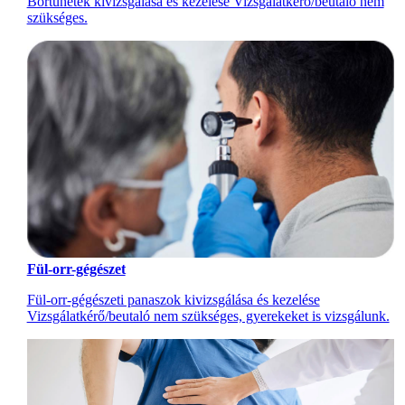
Bőrtünetek kivizsgálása és kezelése Vizsgálatkérő/beutaló nem
szükséges.
Fül-orr-gégészet
Fül-orr-gégészeti panaszok kivizsgálása és kezelése
Vizsgálatkérő/beutaló nem szükséges, gyerekeket is vizsgálunk.