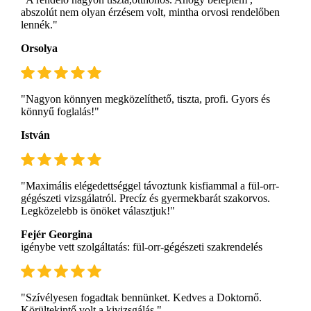
abszolút nem olyan érzésem volt, mintha orvosi rendelőben
lennék."
Orsolya
"Nagyon könnyen megközelíthető, tiszta, profi. Gyors és
könnyű foglalás!"
István
"Maximális elégedettséggel távoztunk kisfiammal a fül-orr-
gégészeti vizsgálatról. Precíz és gyermekbarát szakorvos.
Legközelebb is önöket választjuk!"
Fejér Georgina
igénybe vett szolgáltatás: fül-orr-gégészeti szakrendelés
"Szívélyesen fogadtak bennünket. Kedves a Doktornő.
Körültekintő volt a kivizsgálás."