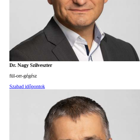
Dr. Nagy Szilveszter
fül-orr-gégész
Szabad időpontok