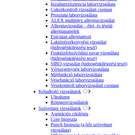
Inzulinrezisztencia laborvizsgálata
Cukorkontroll vizsgálati csomag
Prosztata laborvizsgálata
ALEX multiplex allergiavizsgálat
Allergiavizsgálat – étel- és légúti
allergiapanelek
Epicutan allergiateszt
Laktózérzékenységi vizsgálat
(hidrogénkilégzési teszt)
Fruktózfelszívódási zavar vizsgálata
(hidrogénkilégzési teszt)
SIBO-vizsgálat (hidrogénkilégzési teszt)
Vérszegénység laborvizsgálata
Májfunkció laborvizsgálata
Vesefunkció laborvizsgálata
Vesekontroll laborvizsgálati csomag
Képalkotó vizsgálatok
Ultrahang
Röntgenvizsgálatok
Szövettani vizsgálatok
Aspirációs citológia
Core biopszia
Punch biopszia (a bőr szövettani
vizsgálata)