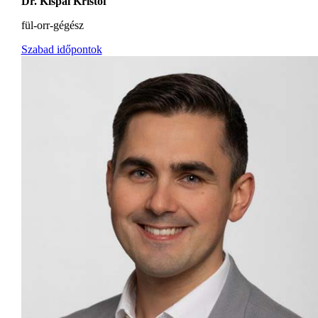
Dr. Kispál Kristóf
fül-orr-gégész
Szabad időpontok