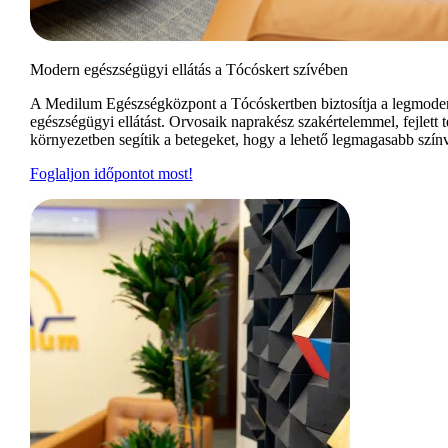
Modern egészségügyi ellátás a Tócóskert szívében
A Medilum Egészségközpont a Tócóskertben biztosítja a legmode
egészségügyi ellátást. Orvosaik naprakész szakértelemmel, fejlett
környezetben segítik a betegeket, hogy a lehető legmagasabb színv
Foglaljon időpontot most!