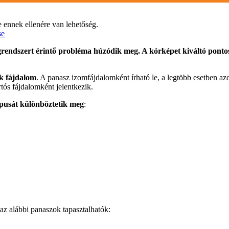
e ennek ellenére van lehetőség.
se
degrendszert érintő probléma húzódik meg. A kórképet kiváltó pont
ik fájdalom
. A panasz izomfájdalomként írható le, a legtöbb esetben a
rtós fájdalomként jelentkezik.
ípusát különböztetik meg
:
 az alábbi panaszok tapasztalhatók: