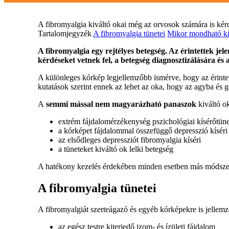
A fibromyalgia kiváltó okai még az orvosok számára is kérd
Tartalomjegyzék
A fibromyalgia tünetei
Mikor mondható ki 
A fibromyalgia egy rejtélyes betegség. Az érintettek j
kérdéseket vetnek fel, a betegség diagnosztizálására és
A különleges kórkép legjellemzőbb ismérve, hogy az érinte
kutatások szerint ennek az lehet az oka, hogy az agyba és g
A
semmi mással nem magyarázható panaszok
kiváltó o
extrém fájdalomérzékenység pszichológiai kísérőtüne
a kórképet fájdalommal összefüggő depresszió kíséri
az elsődleges depressziót fibromyalgia kíséri
a tüneteket kiváltó ok lelki betegség
A hatékony kezelés érdekében minden esetben más módszer
A fibromyalgia tünetei
A fibromyalgiát szerteágazó és egyéb kórképekre is jellemző
az egész testre kiterjedő izom- és ízületi fájdalom