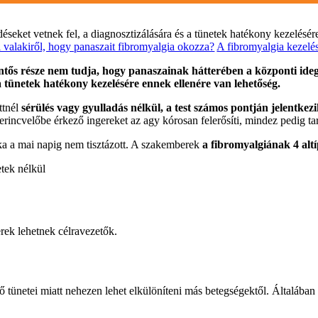
éseket vetnek fel, a diagnosztizálására és a tünetek hatékony kezelésér
valakiről, hogy panaszait fibromyalgia okozza?
A fibromyalgia kezelé
elentős része nem tudja, hogy panaszainak hátterében a központi i
 a tünetek hatékony kezelésére ennek ellenére van lehetőség.
ttnél
sérülés vagy gyulladás nélkül, a test számos pontján jelentkez
erincvelőbe érkező ingereket az agy kórosan felerősíti, mindez pedig ta
ka a mai napig nem tisztázott. A szakemberek
a fibromyalgiának 4 alt
tek nélkül
ek lehetnek célravezetők.
 tünetei miatt nehezen lehet elkülöníteni más betegségektől. Általában