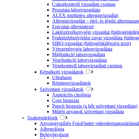
Cukorkontroll vizsgálati csomag
Prosztata laborvizsgálata
ALEX multiplex allergiavizsgálat
Allergiavizsgálat – étel- és légúti allergiapa
Epicutan allergiateszt
Laktózérzékenységi vizsgálat (hidrogénkilégz
Fruktózfelszívódási zavar vizsgálata (hidrogé
SIBO-vizsgálat (hidrogénkilégzési teszt)
Vérszegénység laborvizsgálata
Májfunkció laborvizsgálata
Vesefunkció laborvizsgálata
Vesekontroll laborvizsgálati csomag
Képalkotó vizsgálatok
Ultrahang
Röntgenvizsgálatok
Szövettani vizsgálatok
Aspirációs citológia
Core biopszia
Punch biopszia (a bőr szövettani vizsgálata)
Műtéti anyagok szövettani vizsgálata
Szakrendelések
Anyajegyszűrés FotoFinder videodermatoszkóppa
Allergológia
Belgyógyászat