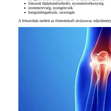
fokozott fájdalomérzékelés, nyomásérzékenység
izommerevség, izomgörcsök
hangulatingadozás, szorongás
A felsoroltak mellett az érintetteknél alvászavar, teljesítm