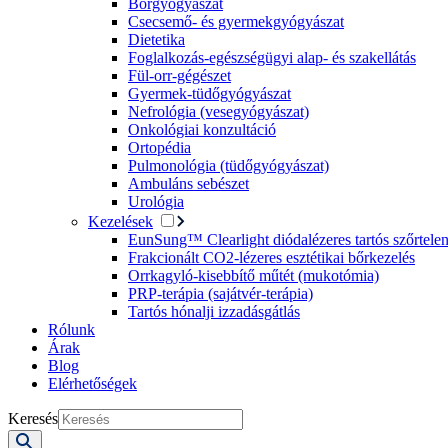
Bőrgyógyászat
Csecsemő- és gyermekgyógyászat
Dietetika
Foglalkozás-egészségügyi alap- és szakellátás
Fül-orr-gégészet
Gyermek-tüdőgyógyászat
Nefrológia (vesegyógyászat)
Onkológiai konzultáció
Ortopédia
Pulmonológia (tüdőgyógyászat)
Ambuláns sebészet
Urológia
Kezelések
EunSung™ Clearlight diódalézeres tartós szőrtelen
Frakcionált CO2-lézeres esztétikai bőrkezelés
Orrkagyló-kisebbítő műtét (mukotómia)
PRP-terápia (sajátvér-terápia)
Tartós hónalji izzadásgátlás
Rólunk
Árak
Blog
Elérhetőségek
Keresés