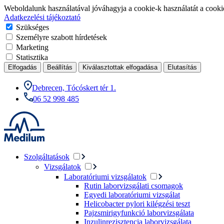
Weboldalunk használatával jóváhagyja a cookie-k használatát a cookie
Adatkezelési tájékoztató
Szükséges
Személyre szabott hírdetések
Marketing
Statisztika
Elfogadás
Beállítás
Kiválasztottak elfogadása
Elutasítás
Debrecen, Tócóskert tér 1.
06 52 998 485
Szolgáltatások
Vizsgálatok
Laboratóriumi vizsgálatok
Rutin laborvizsgálati csomagok
Egyedi laboratóriumi vizsgálat
Helicobacter pylori kilégzési teszt
Pajzsmirigyfunkció laborvizsgálata
Inzulinrezisztencia laborvizsgálata