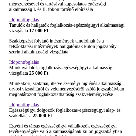
megszerzésével és tartásával kapcsolatos egészségi
alkalmasság I. és II. fokon történő elbírásála
Időpontfoglalás
Tanulók és hallgatók foglalkozás-egészségügyi alkalmassági
vizsgálata
17 000 Ft
Szakképzést folytató intézmények tanulóinak és a
felsőoktatási intézmények hallgatóinak külön jogszabály
szerinti alkalmassági vizsgálata
Időpontfoglalás
Munkavállalók foglalkozás-egészségügyi alkalmassági
vizsgálata
25 000 Ft
Munkaköri, szakmai, illetve személyi higiénés alkalmasság
orvosi vizsgáltáról és véleményezéséről szóló jogszabályban
meghatározott foglalkoztathatóság szakvéleményezése
Időpontfoglalás
Egészségügyi dolgozók foglalkozás-egészségügyi alap- és
szakellátása
25 000 Ft
Egyéni és társas egészségügyi vállalkozók egészségügyi
tevékenységére való alkalmasságának külön jogszabályban