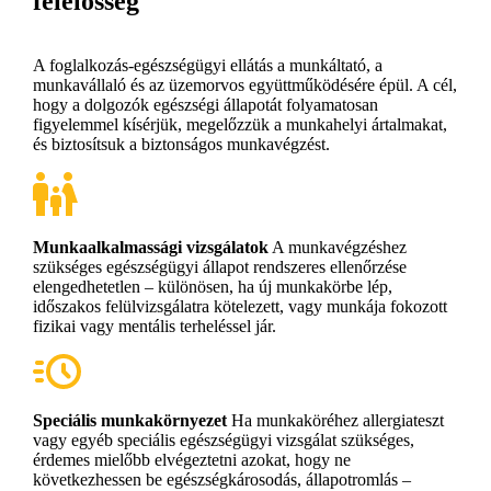
felelősség
A foglalkozás-egészségügyi ellátás a munkáltató, a
munkavállaló és az üzemorvos együttműködésére épül. A cél,
hogy a dolgozók egészségi állapotát folyamatosan
figyelemmel kísérjük, megelőzzük a munkahelyi ártalmakat,
és biztosítsuk a biztonságos munkavégzést.
Munkaalkalmassági vizsgálatok
A munkavégzéshez
szükséges egészségügyi állapot rendszeres ellenőrzése
elengedhetetlen – különösen, ha új munkakörbe lép,
időszakos felülvizsgálatra kötelezett, vagy munkája fokozott
fizikai vagy mentális terheléssel jár.
Speciális munkakörnyezet
Ha munkaköréhez allergiateszt
vagy egyéb speciális egészségügyi vizsgálat szükséges,
érdemes mielőbb elvégeztetni azokat, hogy ne
következhessen be egészségkárosodás, állapotromlás –