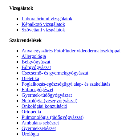
Vizsgálatok
Laboratóriumi vizsgálatok
Képalkotó vizsgálatok
Szövettani vizsgálatok
Szakrendelések
Anyajegyszűrés FotoFinder videodermatoszkóppal
Allergológia
Belgyógyászat
Bőrgyógyászat
Csecsemő- és gyermekgyógyászat
Dietetika
Foglalkozás-egészségügyi alap- és szakellátás
Fül-orr-gégészet
Gyermek-tüdőgyógyászat
Nefrológia (vesegyógyászat)
Onkológiai konzultáció
Ortopédia
Pulmonológia (tüdőgyógyászat)
Ambuláns sebészet
Gyermeksebészet
Urológia