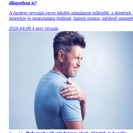
állapotban is?
A modern orvoslás egyre inkább adatalapon működik: a döntések
tünetekre és tapasztalatra épülnek, hanem pontos, mérhető paramét
2026-04-08
4 perc olvasás