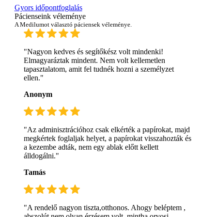
Gyors időpontfoglalás
Pácienseink véleménye
A Medilumot választó páciensek véleménye.
"Nagyon kedves és segítőkész volt mindenki!
Elmagyaráztak mindent. Nem volt kellemetlen
tapasztalatom, amit fel tudnék hozni a személyzet
ellen."
Anonym
"Az adminisztrációhoz csak elkérték a papírokat, majd
megkértek foglaljak helyet, a papírokat visszahozták és
a kezembe adták, nem egy ablak előtt kellett
álldogálni."
Tamás
"A rendelő nagyon tiszta,otthonos. Ahogy beléptem ,
abszolút nem olyan érzésem volt, mintha orvosi