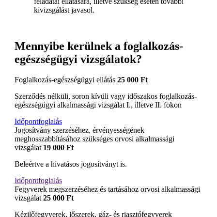
feladatai ellátására, illetve szükség esetén további
kivizsgálást javasol.
Mennyibe kerülnek a foglalkozás-
egészségügyi vizsgálatok?
Foglalkozás-egészségügyi ellátás
25 000 Ft
Szerződés nélküli, soron kívüli vagy időszakos foglalkozás-
egészségügyi alkalmassági vizsgálat I., illetve II. fokon
Időpontfoglalás
Jogosítvány szerzéséhez, érvényességének
meghosszabbításához szükséges orvosi alkalmassági
vizsgálat
19 000 Ft
Beleértve a hivatásos jogosítványt is.
Időpontfoglalás
Fegyverek megszerzéséhez és tartásához orvosi alkalmassági
vizsgálat
25 000 Ft
Kézilőfegyverek, lőszerek, gáz- és riasztófegyverek