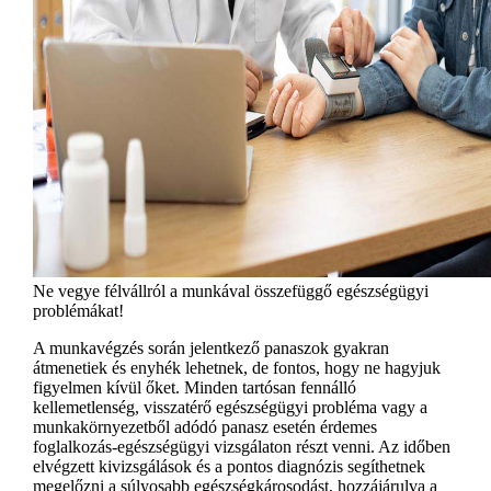
Ne vegye félvállról a munkával összefüggő egészségügyi
problémákat!
A munkavégzés során jelentkező panaszok gyakran
átmenetiek és enyhék lehetnek, de fontos, hogy ne hagyjuk
figyelmen kívül őket. Minden tartósan fennálló
kellemetlenség, visszatérő egészségügyi probléma vagy a
munkakörnyezetből adódó panasz esetén érdemes
foglalkozás-egészségügyi vizsgálaton részt venni. Az időben
elvégzett kivizsgálások és a pontos diagnózis segíthetnek
megelőzni a súlyosabb egészségkárosodást, hozzájárulva a