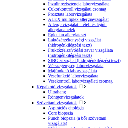
Inzulinrezisztencia laborvizsgálata
Cukorkontroll vizsgálati csomag
Prosztata laborvizsgálata
ALEX multiplex allergiavizsgálat
Allergiavizsgálat – étel- és légúti
allergiapanelek
Epicutan allergiateszt
Laktózérzékenységi vizsgálat
(hidrogénkilégzési teszt)
Fruktózfelszívódási zavar vizsgálata
(hidrogénkilégzési teszt)
SIBO-vizsgálat (hidrogénkilégzési teszt)
Vérszegénység laborvizsgálata
Májfunkció laborvizsgálata
Vesefunkció laborvizsgálata
Vesekontroll laborvizsgálati csomag
Képalkotó vizsgálatok
Ultrahang
Röntgenvizsgálatok
Szövettani vizsgálatok
Aspirációs citológia
Core biopszia
Punch biopszia (a bőr szövettani
vizsgálata)