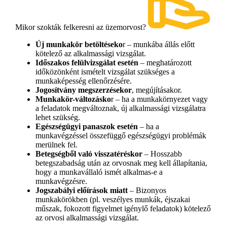
Mikor szokták felkeresni az üzemorvost?
Új munkakör betöltéseko
r – munkába állás előtt
kötelező az alkalmassági vizsgálat.
Időszakos felülvizsgálat esetén
– meghatározott
időközönként ismételt vizsgálat szükséges a
munkaképesség ellenőrzésére.
Jogosítvány megszerzésekor
, megújításakor.
Munkakör-változásko
r – ha a munkakörnyezet vagy
a feladatok megváltoznak, új alkalmassági vizsgálatra
lehet szükség.
Egészségügyi panaszok esetén
– ha a
munkavégzéssel összefüggő egészségügyi problémák
merülnek fel.
Betegségből való visszatéréskor
– Hosszabb
betegszabadság után az orvosnak meg kell állapítania,
hogy a munkavállaló ismét alkalmas-e a
munkavégzésre.
Jogszabályi előírások miatt
– Bizonyos
munkakörökben (pl. veszélyes munkák, éjszakai
műszak, fokozott figyelmet igénylő feladatok) kötelező
az orvosi alkalmassági vizsgálat.