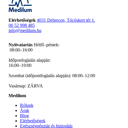
Elérhetőségek
4031 Debrecen, Tócóskert tér 1.
06 52 998 485
info@medilum.hu
Nyitvatartás
Hétfő–péntek:
08:00–16:00
Időponfoglalás alapján:
16:00–19:00
Szombat (időpontfoglalás alapján): 08:00–12:00
Vasárnap: ZÁRVA
Medilum
Rólunk
Árak
Blog
Elérhetőségek
Egészségpénztár és biztosítás