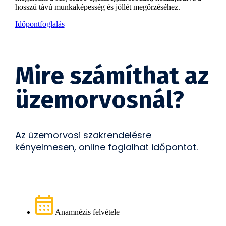
hosszú távú munkaképesség és jóllét megőrzéséhez.
Időpontfoglalás
Mire számíthat az
üzemorvosnál?
Az üzemorvosi szakrendelésre
kényelmesen, online foglalhat időpontot.
Anamnézis felvétele