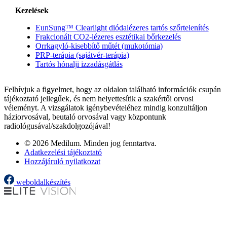
Kezelések
EunSung™ Clearlight diódalézeres tartós szőrtelenítés
Frakcionált CO2-lézeres esztétikai bőrkezelés
Orrkagyló-kisebbítő műtét (mukotómia)
PRP-terápia (sajátvér-terápia)
Tartós hónalji izzadásgátlás
Felhívjuk a figyelmet, hogy az oldalon található információk csupán
tájékoztató jellegűek, és nem helyettesítik a szakértői orvosi
véleményt. A vizsgálatok igénybevételéhez mindig konzultáljon
háziorvosával, beutaló orvosával vagy központunk
radiológusával/szakdolgozójával!
© 2026 Medilum. Minden jog fenntartva.
Adatkezelési tájékoztató
Hozzájáruló nyilatkozat
weboldalkészítés