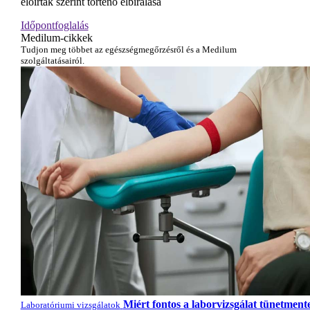
előírtak szerint történő elbírálása
Időpontfoglalás
Medilum-cikkek
Tudjon meg többet az egészségmegőrzésről és a Medilum
szolgáltatásairól.
Miért fontos a laborvizsgálat tünetment
Laboratóriumi vizsgálatok