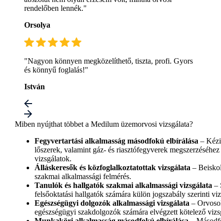
rendelőben lennék."
Orsolya
"Nagyon könnyen megközelíthető, tiszta, profi. Gyors
és könnyű foglalás!"
István
Miben nyújthat többet a Medilum üzemorvosi vizsgálata?
Fegyvertartási alkalmasság másodfokú elbírálása
– Kézi
lőszerek, valamint gáz- és riasztófegyverek megszerzéséhez 
vizsgálatok.
Álláskeresők és közfoglalkoztatottak vizsgálata
– Beiskol
szakmai alkalmassági felmérés.
Tanulók és hallgatók szakmai alkalmassági vizsgálata
– 
felsőoktatási hallgatók számára külön jogszabály szerinti viz
Egészségügyi dolgozók alkalmassági vizsgálata
– Orvosok
egészségügyi szakdolgozók számára elvégzett kötelező vizs
Munkaköri alkalmasság másodfokú elbírálása
– Másodfo