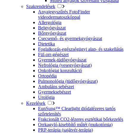
Műtéti anyagok szövettani vizsgálata
Szakrendelések
Anyajegyszűrés FotoFinder
videodermatoszkóppal
Allergológia
Belgyógyászat
Bőrgyógyászat
Csecsemő- és gyermekgyógyászat
Dietetika
Foglalkozás-egészségügyi alap- és szakellátás
Fül-orr-gégészet
Gyermek-tüdőgyógyászat
Nefrológia (vesegyógyászat)
Onkológiai konzultáció
Ortopédia
Pulmonológia (tüdőgyógyászat)
Ambuláns sebészet
Gyermeksebészet
Urológia
Kezelések
EunSung™ Clearlight diódalézeres tartós
szőrtelenítés
Frakcionált CO2-lézeres esztétikai bőrkezelés
Orrkagyló-kisebbítő műtét (mukotómia)
PRP-terápia (sajátvér-terápia)