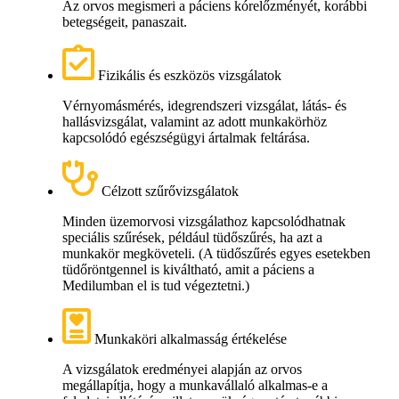
Az orvos megismeri a páciens kórelőzményét, korábbi
betegségeit, panaszait.
Fizikális és eszközös vizsgálatok
Vérnyomásmérés, idegrendszeri vizsgálat, látás- és
hallásvizsgálat, valamint az adott munkakörhöz
kapcsolódó egészségügyi ártalmak feltárása.
Célzott szűrővizsgálatok
Minden üzemorvosi vizsgálathoz kapcsolódhatnak
speciális szűrések, például tüdőszűrés, ha azt a
munkakör megköveteli. (A tüdőszűrés egyes esetekben
tüdőröntgennel is kiváltható, amit a páciens a
Medilumban el is tud végeztetni.)
Munkaköri alkalmasság értékelése
A vizsgálatok eredményei alapján az orvos
megállapítja, hogy a munkavállaló alkalmas-e a