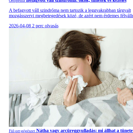
Befagyott váll szindróma: okok, tünetek és kezelés
Ortopédia
A befagyott váll szindróma nem tartozik a leggyakrabban tárgyalt
mozgásszervi megbetegedések közé, de azért nem érdemes félvállr
2026-04-08
2 perc olvasás
Nátha vagy arcüreggyulladás: mi állhat a tünet
Fül-orr-gégészet