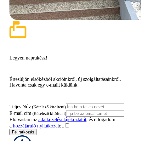
Legyen naprakész!
Értesüljön elsőkézből akcióinkról, új szolgáltatásainkról.
Havonta csak egy e-mailt küldünk.
Teljes Név
(Kötelező kitölteni)
E-mail cím
(Kötelező kitölteni)
Elolvastam az
adatkezelési tájékoztatót
, és elfogadom
a
hozzájáruló nyilatkozat
ot.
Feliratkozás