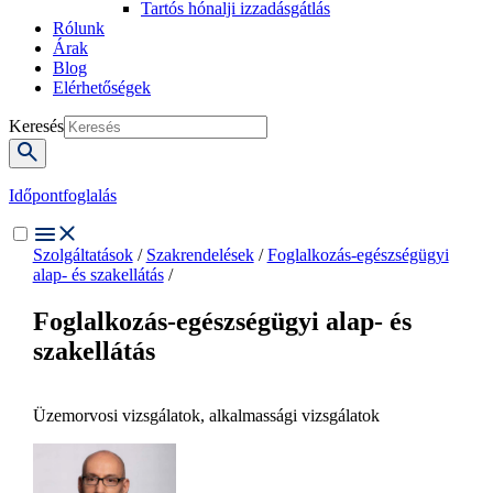
Tartós hónalji izzadásgátlás
Rólunk
Árak
Blog
Elérhetőségek
Keresés
Időpontfoglalás
Szolgáltatások
/
Szakrendelések
/
Foglalkozás-egészségügyi
alap- és szakellátás
/
Foglalkozás-egészségügyi alap- és
szakellátás
Üzemorvosi vizsgálatok, alkalmassági vizsgálatok