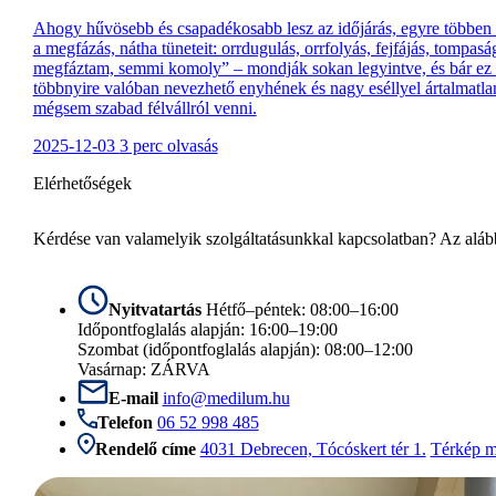
Ahogy hűvösebb és csapadékosabb lesz az időjárás, egyre többen 
a megfázás, nátha tüneteit: orrdugulás, orrfolyás, fejfájás, tompas
megfáztam, semmi komoly” – mondják sokan legyintve, és bár ez a
többnyire valóban nevezhető enyhének és nagy eséllyel ártalmatla
mégsem szabad félvállról venni.
2025-12-03
3 perc olvasás
Elérhetőségek
Kérdése van valamelyik szolgáltatásunkkal kapcsolatban? Az alább
Nyitvatartás
Hétfő–péntek: 08:00–16:00
Időpontfoglalás alapján: 16:00–19:00
Szombat (időpontfoglalás alapján): 08:00–12:00
Vasárnap: ZÁRVA
E-mail
info@medilum.hu
Telefon
06 52 998 485
Rendelő címe
4031 Debrecen, Tócóskert tér 1.
Térkép m