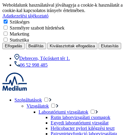
Weboldalunk használatával jóváhagyja a cookie-k használatát a
cookie-kal kapcsolatos irányelv értelmében.
Adatkezelési tájékoztató
Szükséges
Személyre szabott hírdetések
Marketing
Statisztika
Elfogadás
Beállítás
Kiválasztottak elfogadása
Elutasítás
Debrecen, Tócóskert tér 1.
06 52 998 485
Szolgáltatások
Vizsgálatok
Laboratóriumi vizsgálatok
Rutin laborvizsgálati csomagok
Egyedi laboratóriumi vizsgálat
Helicobacter pylori kilégzési teszt
Pajzsmirigyfunkció laborvizsgálata