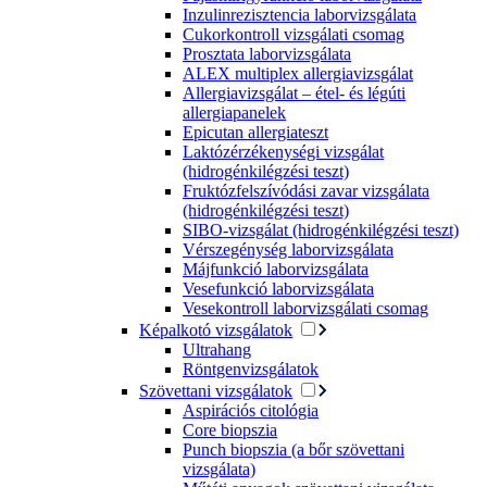
Inzulinrezisztencia laborvizsgálata
Cukorkontroll vizsgálati csomag
Prosztata laborvizsgálata
ALEX multiplex allergiavizsgálat
Allergiavizsgálat – étel- és légúti
allergiapanelek
Epicutan allergiateszt
Laktózérzékenységi vizsgálat
(hidrogénkilégzési teszt)
Fruktózfelszívódási zavar vizsgálata
(hidrogénkilégzési teszt)
SIBO-vizsgálat (hidrogénkilégzési teszt)
Vérszegénység laborvizsgálata
Májfunkció laborvizsgálata
Vesefunkció laborvizsgálata
Vesekontroll laborvizsgálati csomag
Képalkotó vizsgálatok
Ultrahang
Röntgenvizsgálatok
Szövettani vizsgálatok
Aspirációs citológia
Core biopszia
Punch biopszia (a bőr szövettani
vizsgálata)