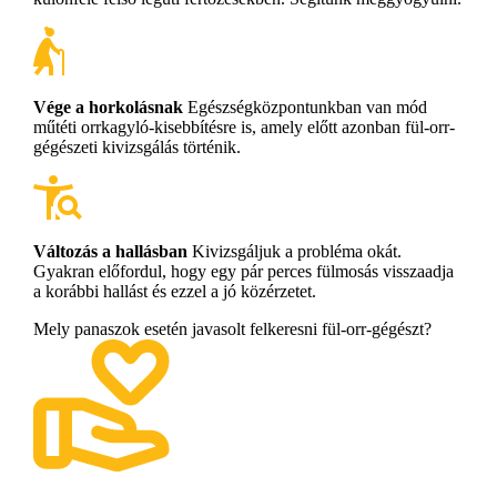
Vége a horkolásnak
Egészségközpontunkban van mód
műtéti orrkagyló-kisebbítésre is, amely előtt azonban fül-orr-
gégészeti kivizsgálás történik.
Változás a hallásban
Kivizsgáljuk a probléma okát.
Gyakran előfordul, hogy egy pár perces fülmosás visszaadja
a korábbi hallást és ezzel a jó közérzetet.
Mely panaszok esetén javasolt felkeresni fül-orr-gégészt?