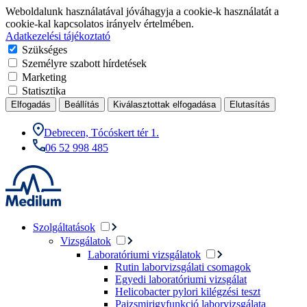
Weboldalunk használatával jóváhagyja a cookie-k használatát a
cookie-kal kapcsolatos irányelv értelmében.
Adatkezelési tájékoztató
Szükséges
Személyre szabott hírdetések
Marketing
Statisztika
Elfogadás
Beállítás
Kiválasztottak elfogadása
Elutasítás
Debrecen, Tócóskert tér 1.
06 52 998 485
Szolgáltatások
Vizsgálatok
Laboratóriumi vizsgálatok
Rutin laborvizsgálati csomagok
Egyedi laboratóriumi vizsgálat
Helicobacter pylori kilégzési teszt
Pajzsmirigyfunkció laborvizsgálata