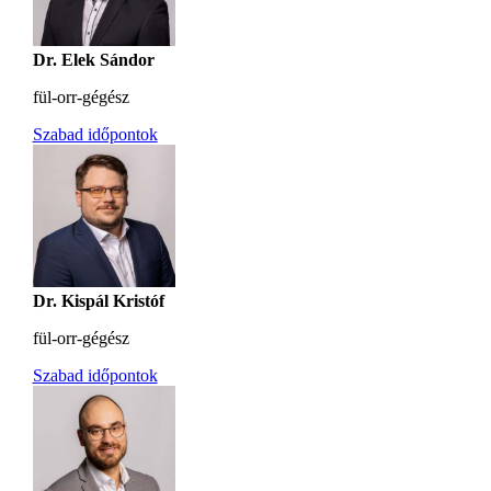
Dr. Elek Sándor
fül-orr-gégész
Szabad időpontok
Dr. Kispál Kristóf
fül-orr-gégész
Szabad időpontok