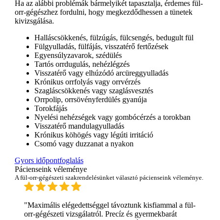
Ha az alábbi problémák bármelyikét tapasztalja, érdemes fül-
orr-gégészhez fordulni, hogy megkezdődhessen a tünetek
kivizsgálása.
Halláscsökkenés, fülzúgás, fülcsengés, bedugult fül
Fülgyulladás, fülfájás, visszatérő fertőzések
Egyensúlyzavarok, szédülés
Tartós orrdugulás, nehézlégzés
Visszatérő vagy elhúzódó arcüreggyulladás
Krónikus orrfolyás vagy orrvérzés
Szagláscsökkenés vagy szaglásvesztés
Orrpolip, orrsövényferdülés gyanúja
Torokfájás
Nyelési nehézségek vagy gombócérzés a torokban
Visszatérő mandulagyulladás
Krónikus köhögés vagy légúti irritáció
Csomó vagy duzzanat a nyakon
Gyors időpontfoglalás
Pácienseink véleménye
A fül-orr-gégészeti szakrendelésünket választó pácienseink véleménye.
"Maximális elégedettséggel távoztunk kisfiammal a fül-
orr-gégészeti vizsgálatról. Precíz és gyermekbarát