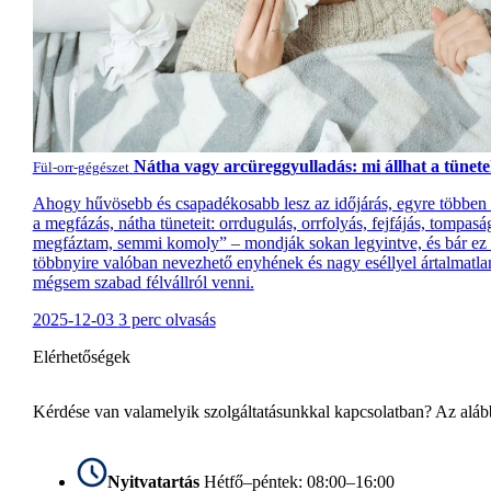
Nátha vagy arcüreggyulladás: mi állhat a tünet
Fül-orr-gégészet
Ahogy hűvösebb és csapadékosabb lesz az időjárás, egyre többen 
a megfázás, nátha tüneteit: orrdugulás, orrfolyás, fejfájás, tompas
megfáztam, semmi komoly” – mondják sokan legyintve, és bár ez a
többnyire valóban nevezhető enyhének és nagy eséllyel ártalmatla
mégsem szabad félvállról venni.
2025-12-03
3 perc olvasás
Elérhetőségek
Kérdése van valamelyik szolgáltatásunkkal kapcsolatban? Az alább
Nyitvatartás
Hétfő–péntek: 08:00–16:00