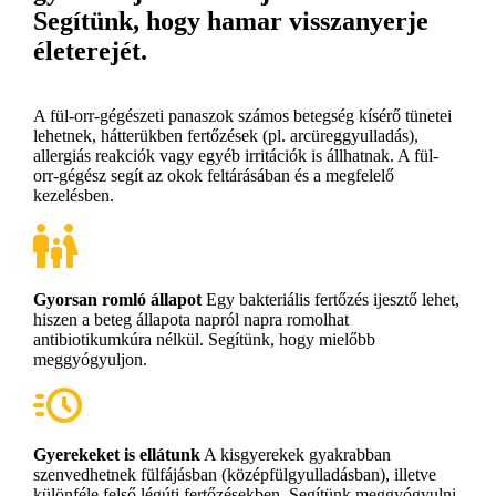
Segítünk, hogy hamar visszanyerje
életerejét.
A fül-orr-gégészeti panaszok számos betegség kísérő tünetei
lehetnek, hátterükben fertőzések (pl. arcüreggyulladás),
allergiás reakciók vagy egyéb irritációk is állhatnak. A fül-
orr-gégész segít az okok feltárásában és a megfelelő
kezelésben.
Gyorsan romló állapot
Egy bakteriális fertőzés ijesztő lehet,
hiszen a beteg állapota napról napra romolhat
antibiotikumkúra nélkül. Segítünk, hogy mielőbb
meggyógyuljon.
Gyerekeket is ellátunk
A kisgyerekek gyakrabban
szenvedhetnek fülfájásban (középfülgyulladásban), illetve
különféle felső légúti fertőzésekben. Segítünk meggyógyulni.