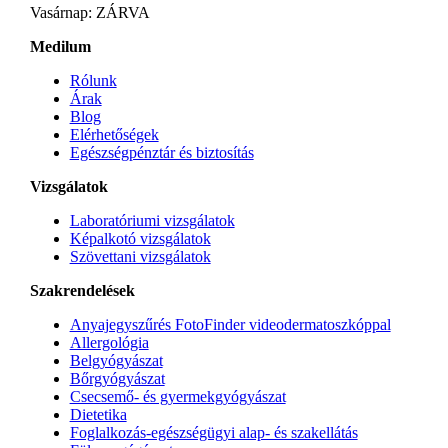
Vasárnap: ZÁRVA
Medilum
Rólunk
Árak
Blog
Elérhetőségek
Egészségpénztár és biztosítás
Vizsgálatok
Laboratóriumi vizsgálatok
Képalkotó vizsgálatok
Szövettani vizsgálatok
Szakrendelések
Anyajegyszűrés FotoFinder videodermatoszkóppal
Allergológia
Belgyógyászat
Bőrgyógyászat
Csecsemő- és gyermekgyógyászat
Dietetika
Foglalkozás-egészségügyi alap- és szakellátás