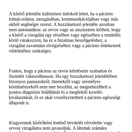
A kísérő jelenléte különösen indokolt lehet, ha a páciens
tolmácsolásra, mozgásában, kommunikációjában vagy más
okból segítségre szorul. A hozzátartozó jelenléte azonban
nem automatikus: az orvos vagy az asszisztens kérheti, hogy
a kísérő a vizsgálat egy részében vagy egészében a rendelőn
kívül várakozzon, ha ez a bizalmas beszélgetéshez, a
vizsgálat zavartalan elvégzéséhez vagy a páciens érdekeinek
védelméhez szükséges.
Fontos, hogy a páciens az orvos kérdéseire szabadon és
őszintén válaszolhasson. Ha egy hozzátartozó jelenlétében
bizonyos panaszokról, tünetekről vagy személyes
körülményekről nem mer beszélni, az megnehezítheti a
pontos diagnózis felállítását és a megfelelő kezelés
kiválasztását, és ez akár veszélyeztetheti a páciens egészségi
állapotát is.
Kisgyermek kísérőként történő bevitelét vérvételre vagy
orvosi vizsgálatra nem javasoljuk. A látottak számára