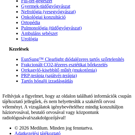
Fül-orr-gégészet
Gyermek-tüdőgyógyászat
Nefrológia (vesegyógyászat)
Onkológiai konzultáció
Ortopédia
Pulmonológia (tüdőgyógyászat)
Ambuláns sebészet
Urológia
Kezelések
EunSung™ Clearlight diódalézeres tartós szőrtelenítés
Frakcionált CO2-lézeres esztétikai bőrkezelés
Orrkagyló-kisebbítő műtét (mukotómia)
PRP-terápia (sajátvér-terápia)
Tartós hónalji izzadásgátlás
Felhívjuk a figyelmet, hogy az oldalon található információk csupán
tájékoztató jellegűek, és nem helyettesítik a szakértői orvosi
véleményt. A vizsgálatok igénybevételéhez mindig konzultáljon
háziorvosával, beutaló orvosával vagy központunk
radiológusával/szakdolgozójával!
© 2026 Medilum. Minden jog fenntartva.
Adatkezelési tájékoztató