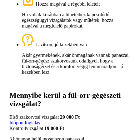
Hozza magával a régebbi leleteit
Ha voltak korábban a tüneteihez kapcsolódó
egészségügyi vizsgálatok vagy műtétek, hozza
magával a megfelelő papírokat.
Lazítson, jó kezekben van
Akár gyermekének, akár önmagának vannak panaszai,
fül-orr-gégész szakorvosunk odafigyel, hogy a
biztonságérzet és a komfort végig fennmaradjon. Jó
kezekben lesz.
Mennyibe kerül a fül-orr-gégészeti
vizsgálat?
Első szakorvosi vizsgálat
29 000 Ft
Időpontfoglalás
Kontrollvizsgálat
19 000 Ft
3 hónapon belül ugyanazon panasszal