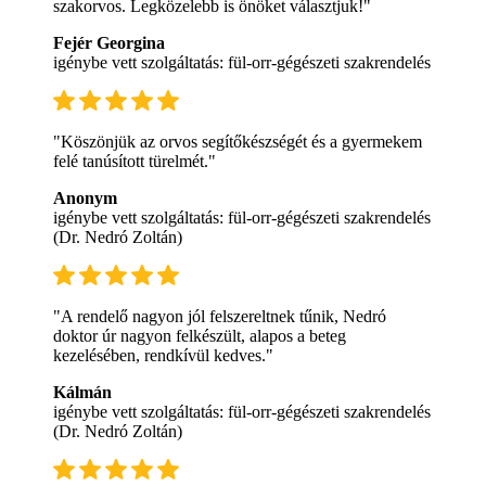
szakorvos. Legközelebb is önöket választjuk!"
Fejér Georgina
igénybe vett szolgáltatás: fül-orr-gégészeti szakrendelés
"Köszönjük az orvos segítőkészségét és a gyermekem
felé tanúsított türelmét."
Anonym
igénybe vett szolgáltatás: fül-orr-gégészeti szakrendelés
(Dr. Nedró Zoltán)
"A rendelő nagyon jól felszereltnek tűnik, Nedró
doktor úr nagyon felkészült, alapos a beteg
kezelésében, rendkívül kedves."
Kálmán
igénybe vett szolgáltatás: fül-orr-gégészeti szakrendelés
(Dr. Nedró Zoltán)