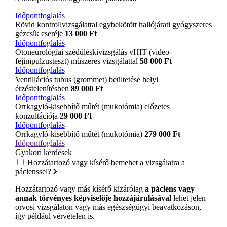
Időpontfoglalás
Rövid kontrollvizsgálattal egybekötött hallójárati gyógyszeres
gézcsík cseréje
13 000 Ft
Időpontfoglalás
Otoneurológiai szédüléskivizsgálás vHIT (video-
fejimpulzusteszt) műszeres vizsgálattal
58 000 Ft
Időpontfoglalás
Ventillációs tubus (grommet) beültetése helyi
érzéstelenítésben
89 000 Ft
Időpontfoglalás
Orrkagyló-kisebbítő műtét (mukotómia) előzetes
konzultációja
29 000 Ft
Időpontfoglalás
Orrkagyló-kisebbítő műtét (mukotómia)
279 000 Ft
Időpontfoglalás
Gyakori kérdések
Hozzátartozó vagy kísérő bemehet a vizsgálatra a
pácienssel?
Hozzátartozó vagy más kísérő kizárólag
a páciens vagy
annak törvényes képviselője hozzájárulásával
lehet jelen
orvosi vizsgálaton vagy más egészségügyi beavatkozáson,
így például vérvételen is.