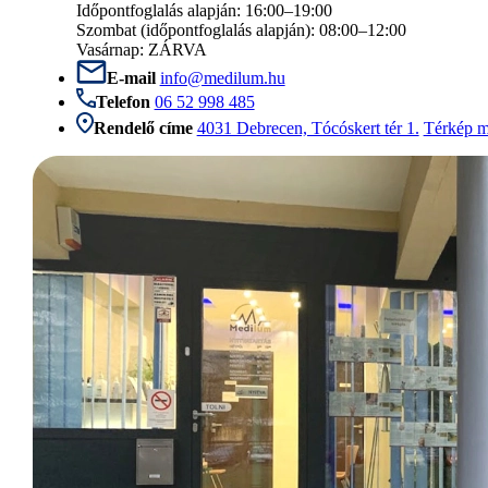
Időpontfoglalás alapján: 16:00–19:00
Szombat (időpontfoglalás alapján): 08:00–12:00
Vasárnap: ZÁRVA
E-mail
info@medilum.hu
Telefon
06 52 998 485
Rendelő címe
4031 Debrecen, Tócóskert tér 1.
Térkép m