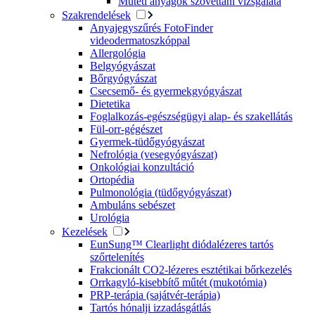
Műtéti anyagok szövettani vizsgálata
Szakrendelések
Anyajegyszűrés FotoFinder
videodermatoszkóppal
Allergológia
Belgyógyászat
Bőrgyógyászat
Csecsemő- és gyermekgyógyászat
Dietetika
Foglalkozás-egészségügyi alap- és szakellátás
Fül-orr-gégészet
Gyermek-tüdőgyógyászat
Nefrológia (vesegyógyászat)
Onkológiai konzultáció
Ortopédia
Pulmonológia (tüdőgyógyászat)
Ambuláns sebészet
Urológia
Kezelések
EunSung™ Clearlight diódalézeres tartós
szőrtelenítés
Frakcionált CO2-lézeres esztétikai bőrkezelés
Orrkagyló-kisebbítő műtét (mukotómia)
PRP-terápia (sajátvér-terápia)
Tartós hónalji izzadásgátlás