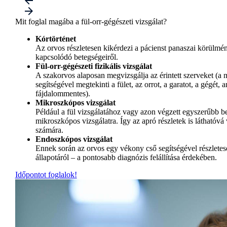
Mit foglal magába a fül-orr-gégészeti vizsgálat?
Kórtörténet
Az orvos részletesen kikérdezi a pácienst panaszai körülmé
kapcsolódó betegségeiről.
Fül-orr-gégészeti fizikális vizsgálat
A szakorvos alaposan megvizsgálja az érintett szerveket (a
segítségével megtekinti a fület, az orrot, a garatot, a gégét,
fájdalommentes).
Mikroszkópos vizsgálat
Például a fül vizsgálatához vagy azon végzett egyszerűbb b
mikroszkópos vizsgálatra. Így az apró részletek is láthatóvá 
számára.
Endoszkópos vizsgálat
Ennek során az orvos egy vékony cső segítségével részletes
állapotáról – a pontosabb diagnózis felállítása érdekében.
Időpontot foglalok!