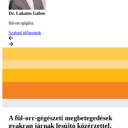
Dr. Lakatos Gábor
fül-orr-gégész
Szabad időpontok
A fül-orr-gégészeti megbetegedések
gyakran járnak lesújtó közérzettel.