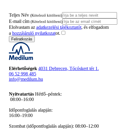
Teljes Név
(Kötelező kitölteni)
E-mail cím
(Kötelező kitölteni)
Elolvastam az
adatkezelési tájékoztatót
, és elfogadom
a
hozzájáruló nyilatkozat
ot.
Feliratkozás
Elérhetőségek
4031 Debrecen, Tócóskert tér 1.
06 52 998 485
info@medilum.hu
Nyitvatartás
Hétfő–péntek:
08:00–16:00
Időponfoglalás alapján:
16:00–19:00
Szombat (időpontfoglalás alapján): 08:00–12:00