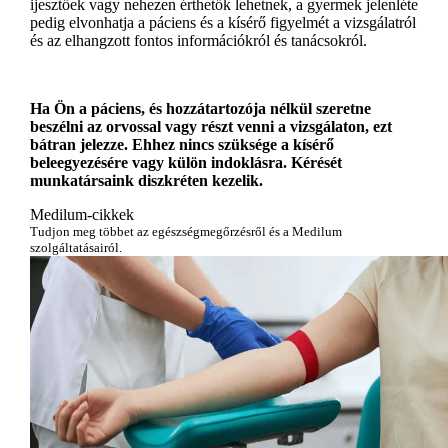
ijesztőek vagy nehezen érthetők lehetnek, a gyermek jelenléte
pedig elvonhatja a páciens és a kísérő figyelmét a vizsgálatról
és az elhangzott fontos információkról és tanácsokról.
Ha Ön a páciens, és hozzátartozója nélkül szeretne
beszélni az orvossal vagy részt venni a vizsgálaton, ezt
bátran jelezze. Ehhez nincs szüksége a kísérő
beleegyezésére vagy külön indoklásra. Kérését
munkatársaink diszkréten kezelik.
Medilum-cikkek
Tudjon meg többet az egészségmegőrzésről és a Medilum
szolgáltatásairól.