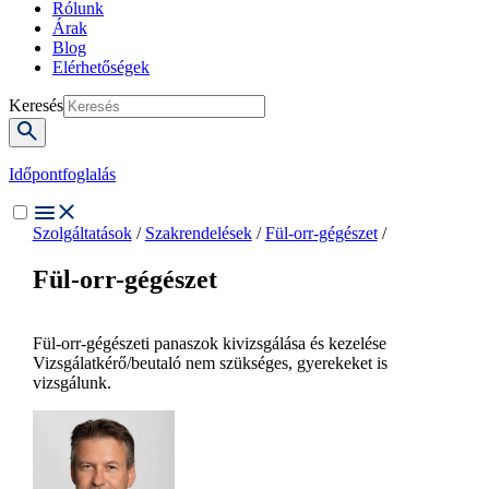
Rólunk
Árak
Blog
Elérhetőségek
Keresés
Időpontfoglalás
Szolgáltatások
/
Szakrendelések
/
Fül-orr-gégészet
/
Fül-orr-gégészet
Fül-orr-gégészeti panaszok kivizsgálása és kezelése
Vizsgálatkérő/beutaló nem szükséges, gyerekeket is
vizsgálunk.