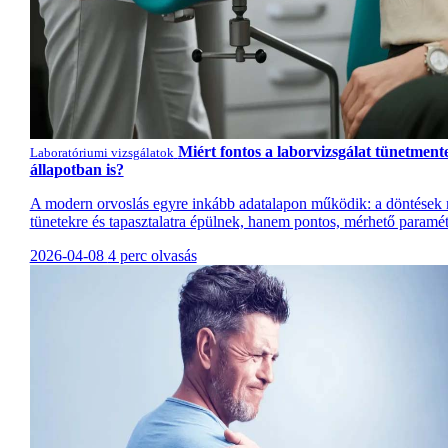
Miért fontos a laborvizsgálat tünetment
Laboratóriumi vizsgálatok
állapotban is?
A modern orvoslás egyre inkább adatalapon működik: a döntések
tünetekre és tapasztalatra épülnek, hanem pontos, mérhető paramét
2026-04-08
4 perc olvasás