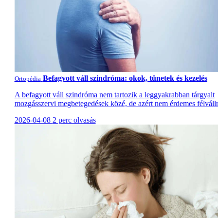
Befagyott váll szindróma: okok, tünetek és kezelés
Ortopédia
A befagyott váll szindróma nem tartozik a leggyakrabban tárgyalt
mozgásszervi megbetegedések közé, de azért nem érdemes félvállr
2026-04-08
2 perc olvasás