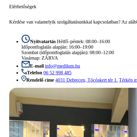
Elérhetőségek
Kérdése van valamelyik szolgáltatásunkkal kapcsolatban? Az alább
Nyitvatartás
Hétfő–péntek: 08:00–16:00
Időpontfoglalás alapján: 16:00–19:00
Szombat (időpontfoglalás alapján): 08:00–12:00
Vasárnap: ZÁRVA
E-mail
info@medilum.hu
Telefon
06 52 998 485
Rendelő címe
4031 Debrecen, Tócóskert tér 1.
Térkép m