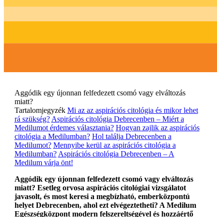
Aggódik egy újonnan felfedezett csomó vagy elváltozás
miatt?
Tartalomjegyzék
Mi az az aspirációs citológia és mikor lehet
rá szükség?
Aspirációs citológia Debrecenben – Miért a
Medilumot érdemes választania?
Hogyan zajlik az aspirációs
citológia a Medilumban?
Hol találja Debrecenben a
Medilumot?
Mennyibe kerül az aspirációs citológia a
Medilumban?
Aspirációs citológia Debrecenben – A
Medilum várja önt!
Aggódik egy újonnan felfedezett csomó vagy elváltozás
miatt? Esetleg orvosa aspirációs citológiai vizsgálatot
javasolt, és most keresi a megbízható, emberközpontú
helyet Debrecenben, ahol ezt elvégeztetheti? A Medilum
Egészségközpont modern felszereltségével és hozzáértő