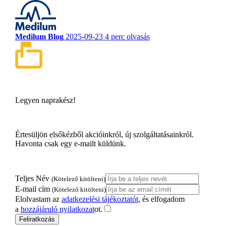
Medilum Blog
2025-09-23
4 perc olvasás
Legyen naprakész!
Értesüljön elsőkézből akcióinkról, új szolgáltatásainkról.
Havonta csak egy e-mailt küldünk.
Teljes Név
(Kötelező kitölteni)
E-mail cím
(Kötelező kitölteni)
Elolvastam az
adatkezelési tájékoztatót
, és elfogadom
a
hozzájáruló nyilatkozat
ot.
Feliratkozás