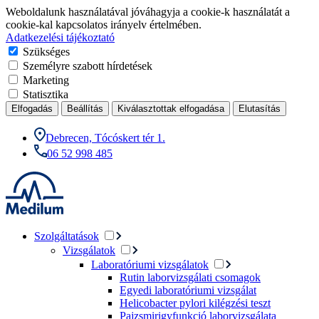
Weboldalunk használatával jóváhagyja a cookie-k használatát a
cookie-kal kapcsolatos irányelv értelmében.
Adatkezelési tájékoztató
Szükséges
Személyre szabott hírdetések
Marketing
Statisztika
Elfogadás
Beállítás
Kiválasztottak elfogadása
Elutasítás
Debrecen, Tócóskert tér 1.
06 52 998 485
Szolgáltatások
Vizsgálatok
Laboratóriumi vizsgálatok
Rutin laborvizsgálati csomagok
Egyedi laboratóriumi vizsgálat
Helicobacter pylori kilégzési teszt
Pajzsmirigyfunkció laborvizsgálata