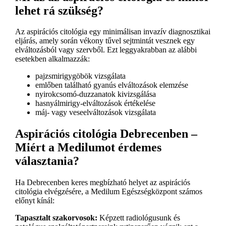
lehet rá szükség?
Az aspirációs citológia egy minimálisan invazív diagnosztikai
eljárás, amely során vékony tűvel sejtmintát vesznek egy
elváltozásból vagy szervből. Ezt leggyakrabban az alábbi
esetekben alkalmazzák:
pajzsmirigygöbök vizsgálata
emlőben található gyanús elváltozások elemzése
nyirokcsomó-duzzanatok kivizsgálása
hasnyálmirigy-elváltozások értékelése
máj- vagy veseelváltozások vizsgálata
Aspirációs citológia Debrecenben –
Miért a Medilumot érdemes
választania?
Ha Debrecenben keres megbízható helyet az aspirációs
citológia elvégzésére, a Medilum Egészségközpont számos
előnyt kínál:
Tapasztalt szakorvosok:
Képzett radiológusunk és