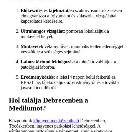
Előkészítés és tájékoztatás:
szakorvosunk részletesen
elmagyarázza a folyamatot és válaszol a vizsgálattal
kapcsolatos kérdéseire.
Ultrahangos vizsgálat:
pontosan lokalizáljuk a
mintavétel helyét.
Mintavétel:
vékony tűvel, minimális kellemetlenséggel
vesszük le a szükséges sejtmintát.
Laboratóriumi feldolgozás:
a mintát továbbítjuk a
patológiai laborba.
Eredményközlés:
a lelet14 napon belül felkerül az
EESzT-be, tájékoztatjuk az eredményről és a további
javasolt teendőkről.
Hol találja Debrecenben a
Medilumot?
Központunk
könnyen megközelíthető
Debrecenben,
Tócóskertben, ingyenes parkolási lehetőséggel. A
váróteremben biztosítjuk a kényelmet, amíg a szakorvos