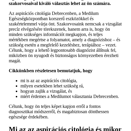
szakorvosaival kiváló választás lehet az ön számára.
Az aspirációs citológia Debrecenben, a Medilum
Egészségközpontban korszerű eszközökkel és
szakértelemmel várja önt. Szakorvosaink nemcsak a vizsgálat
precíz elvégzésére törekszenek, hanem arra is, hogy ön
minden szükséges információt megkapjon, és teljes
mértékben megértse a folyamatot, amely a diagnózishoz – és
szükség esetén a megfelelő kezeléshez, terápiához – vezet.
Célunk, hogy a lehető legpontosabb diagnózist állítsuk fel,
miközben ön nyugodt és biztonságos környezetben érezheti
magát.
Cikkünkben részletesen bemutatjuk, hogy
mi is az az aspirációs citológia,
milyen esetekben lehet szükség rá,
hogyan zajlik a vizsgálat, és
miért érdemes a Medilumot választania Debrecenben.
Célunk, hogy ön teljes képet kapjon erről a fontos
diagnosztikai módszerről, és magabiztosan dönthessen
egészsége érdekében.
Mi az az aspirációs citológia és mikor