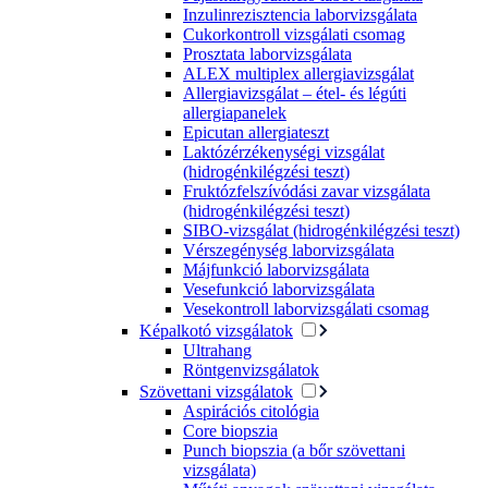
Inzulinrezisztencia laborvizsgálata
Cukorkontroll vizsgálati csomag
Prosztata laborvizsgálata
ALEX multiplex allergiavizsgálat
Allergiavizsgálat – étel- és légúti
allergiapanelek
Epicutan allergiateszt
Laktózérzékenységi vizsgálat
(hidrogénkilégzési teszt)
Fruktózfelszívódási zavar vizsgálata
(hidrogénkilégzési teszt)
SIBO-vizsgálat (hidrogénkilégzési teszt)
Vérszegénység laborvizsgálata
Májfunkció laborvizsgálata
Vesefunkció laborvizsgálata
Vesekontroll laborvizsgálati csomag
Képalkotó vizsgálatok
Ultrahang
Röntgenvizsgálatok
Szövettani vizsgálatok
Aspirációs citológia
Core biopszia
Punch biopszia (a bőr szövettani
vizsgálata)