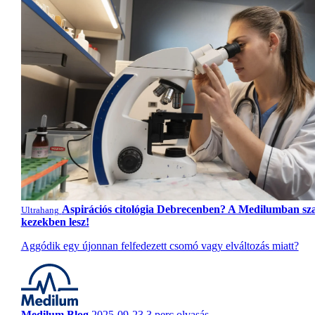
Aspirációs citológia Debrecenben? A Medilumban sz
Ultrahang
kezekben lesz!
Aggódik egy újonnan felfedezett csomó vagy elváltozás miatt?
Medilum Blog
2025-09-23
3 perc olvasás