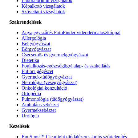
Laboratóriumi vizsgálatok
Képalkotó vizsgálatok
Szövettani vizsgálatok
Szakrendelések
Anyajegyszűrés FotoFinder videodermatoszkóppal
Allergológia
Belgyógyászat
Bőrgyógyászat
Csecsemő- és gyermekgyógyászat
Dietetika
Foglalkozás-egészségügyi alap- és szakellátás
Fül-orr-gégészet
Gyermek-tüdőgyógyászat
Nefrológia (vesegyógyászat)
Onkológiai konzultáció
Ortopédia
Pulmonológia (tüdőgyógyászat)
Ambuláns sebészet
Gyermeksebészet
Urológia
Kezelések
EunSung™ Clearlight diódalézeres tartós szőrtelenítés