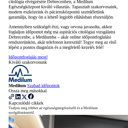
citológia elvégzésére Debrecenben, a Medilum
Egészségközpont kiváló választás. Tapasztalt szakorvosaink,
modern eszközeink és páciensközpontú szemléletünk
garantálja, hogy ön a lehető legjobb ellátásban részesüljön.
Amennyiben szükségét érzi, vagy orvosa javasolta, akkor
foglaljon időpontot még ma aspirációs citológiai vizsgálatra
Debrecenbe, a Medilumba – akár online időpontfoglalási
rendszerünkön, akár telefonon keresztül! Tegye meg az első
lépést a pontos diagnózis és a megfelelő kezelés felé!
Időpontfoglalás most!
Kiváló szakorvosunk
Medilum
Szabad időpontok
Ossza meg másokkal
Kapcsolódó cikkek
Tudjon meg többet az egészségmegőrzésről és a Medilum
szolgáltatásairól.