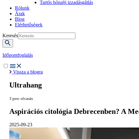
Tartós hónalji izzadásgátlás
Rólunk
Árak
Blog
Elérhetőségek
Keresés
Időpontfoglalás
Vissza a blogra
Ultrahang
3 perc olvasás
Aspirációs citológia Debrecenben? A Me
2025-09-23