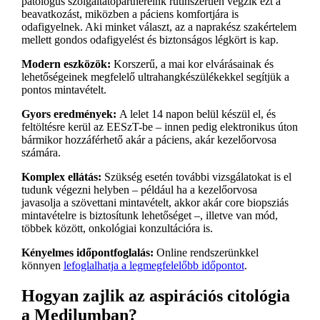
patológus szolgáltatópartnereink rutinszerűen végzik ezt a
beavatkozást, miközben a páciens komfortjára is
odafigyelnek. Aki minket választ, az a naprakész szakértelem
mellett gondos odafigyelést és biztonságos légkört is kap.
Modern eszközök:
Korszerű, a mai kor elvárásainak és
lehetőségeinek megfelelő ultrahangkészülékekkel segítjük a
pontos mintavételt.
Gyors eredmények:
A lelet 14 napon belül készül el, és
feltöltésre kerül az EESzT-be – innen pedig elektronikus úton
bármikor hozzáférhető akár a páciens, akár kezelőorvosa
számára.
Komplex ellátás:
Szükség esetén további vizsgálatokat is el
tudunk végezni helyben – például ha a kezelőorvosa
javasolja a szövettani mintavételt, akkor akár core biopsziás
mintavételre is biztosítunk lehetőséget –, illetve van mód,
többek között, onkológiai konzultációra is.
Kényelmes időpontfoglalás:
Online rendszerünkkel
könnyen
lefoglalhatja a legmegfelelőbb időpontot
.
Hogyan zajlik az aspirációs citológia
a Medilumban?