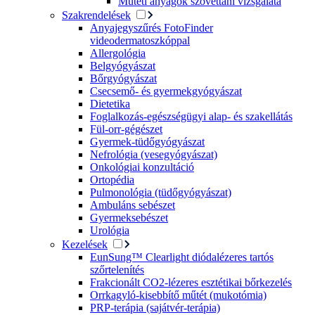
Műtéti anyagok szövettani vizsgálata
Szakrendelések
Anyajegyszűrés FotoFinder
videodermatoszkóppal
Allergológia
Belgyógyászat
Bőrgyógyászat
Csecsemő- és gyermekgyógyászat
Dietetika
Foglalkozás-egészségügyi alap- és szakellátás
Fül-orr-gégészet
Gyermek-tüdőgyógyászat
Nefrológia (vesegyógyászat)
Onkológiai konzultáció
Ortopédia
Pulmonológia (tüdőgyógyászat)
Ambuláns sebészet
Gyermeksebészet
Urológia
Kezelések
EunSung™ Clearlight diódalézeres tartós
szőrtelenítés
Frakcionált CO2-lézeres esztétikai bőrkezelés
Orrkagyló-kisebbítő műtét (mukotómia)
PRP-terápia (sajátvér-terápia)