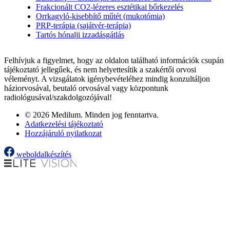
Frakcionált CO2-lézeres esztétikai bőrkezelés
Orrkagyló-kisebbítő műtét (mukotómia)
PRP-terápia (sajátvér-terápia)
Tartós hónalji izzadásgátlás
Felhívjuk a figyelmet, hogy az oldalon található információk csupán
tájékoztató jellegűek, és nem helyettesítik a szakértői orvosi
véleményt. A vizsgálatok igénybevételéhez mindig konzultáljon
háziorvosával, beutaló orvosával vagy központunk
radiológusával/szakdolgozójával!
© 2026 Medilum. Minden jog fenntartva.
Adatkezelési tájékoztató
Hozzájáruló nyilatkozat
weboldalkészítés