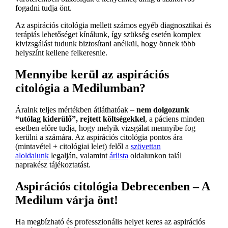
fogadni tudja önt.
Az aspirációs citológia mellett számos egyéb diagnosztikai és
terápiás lehetőséget kínálunk, így szükség esetén komplex
kivizsgálást tudunk biztosítani anélkül, hogy önnek több
helyszínt kellene felkeresnie.
Mennyibe kerül az aspirációs
citológia a Medilumban?
Áraink teljes mértékben átláthatóak –
nem dolgozunk
“utólag kiderülő”, rejtett költségekkel
, a páciens minden
esetben előre tudja, hogy melyik vizsgálat mennyibe fog
kerülni a számára. Az aspirációs citológia pontos ára
(mintavétel + citológiai lelet) felől a
szövettan
aloldalunk
legalján, valamint
árlista
oldalunkon talál
naprakész tájékoztatást.
Aspirációs citológia Debrecenben – A
Medilum várja önt!
Ha megbízható és professzionális helyet keres az aspirációs