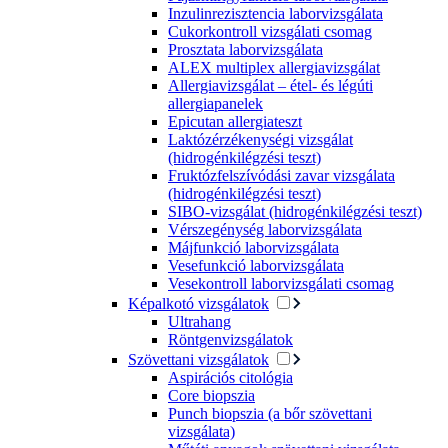
Inzulinrezisztencia laborvizsgálata
Cukorkontroll vizsgálati csomag
Prosztata laborvizsgálata
ALEX multiplex allergiavizsgálat
Allergiavizsgálat – étel- és légúti
allergiapanelek
Epicutan allergiateszt
Laktózérzékenységi vizsgálat
(hidrogénkilégzési teszt)
Fruktózfelszívódási zavar vizsgálata
(hidrogénkilégzési teszt)
SIBO-vizsgálat (hidrogénkilégzési teszt)
Vérszegénység laborvizsgálata
Májfunkció laborvizsgálata
Vesefunkció laborvizsgálata
Vesekontroll laborvizsgálati csomag
Képalkotó vizsgálatok
Ultrahang
Röntgenvizsgálatok
Szövettani vizsgálatok
Aspirációs citológia
Core biopszia
Punch biopszia (a bőr szövettani
vizsgálata)