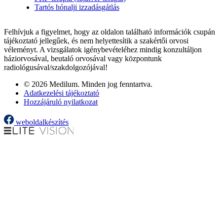
Tartós hónalji izzadásgátlás
Felhívjuk a figyelmet, hogy az oldalon található információk csupán
tájékoztató jellegűek, és nem helyettesítik a szakértői orvosi
véleményt. A vizsgálatok igénybevételéhez mindig konzultáljon
háziorvosával, beutaló orvosával vagy központunk
radiológusával/szakdolgozójával!
© 2026 Medilum. Minden jog fenntartva.
Adatkezelési tájékoztató
Hozzájáruló nyilatkozat
weboldalkészítés