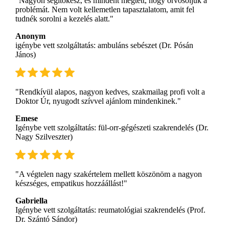
"Nagyon segítőkész, és mindent megtett, hogy orvosoljuk a
problémát. Nem volt kellemetlen tapasztalatom, amit fel
tudnék sorolni a kezelés alatt."
Anonym
igénybe vett szolgáltatás: ambuláns sebészet (Dr. Pósán
János)
"Rendkívül alapos, nagyon kedves, szakmailag profi volt a
Doktor Úr, nyugodt szívvel ajánlom mindenkinek."
Emese
Igénybe vett szolgáltatás: fül-orr-gégészeti szakrendelés (Dr.
Nagy Szilveszter)
"A végtelen nagy szakértelem mellett köszönöm a nagyon
készséges, empatikus hozzáállást!"
Gabriella
Igénybe vett szolgáltatás: reumatológiai szakrendelés (Prof.
Dr. Szántó Sándor)