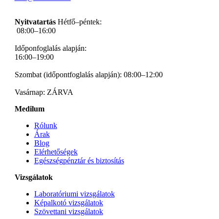
Nyitvatartás
Hétfő–péntek:
08:00–16:00
Időponfoglalás alapján:
16:00–19:00
Szombat (időpontfoglalás alapján): 08:00–12:00
Vasárnap: ZÁRVA
Medilum
Rólunk
Árak
Blog
Elérhetőségek
Egészségpénztár és biztosítás
Vizsgálatok
Laboratóriumi vizsgálatok
Képalkotó vizsgálatok
Szövettani vizsgálatok