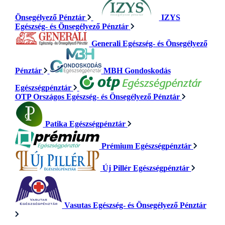
Önsegélyező Pénztár
IZYS
Egészség- és Önsegélyező Pénztár
Generali Egészség- és Önsegélyező
Pénztár
MBH Gondoskodás
Egészségpénztár
OTP Országos Egészség- és Önsegélyező Pénztár
Patika Egészségpénztár
Prémium Egészségpénztár
Új Pillér Egészségpénztár
Vasutas Egészség- és Önsegélyező Pénztár