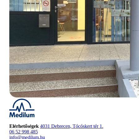
Elérhetőségek
4031 Debrecen, Tócóskert tér 1.
06 52 998 485
info@medilum.hu