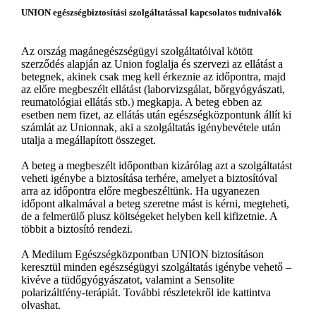
UNION egészségbiztosítási szolgáltatással kapcsolatos tudnivalók
Az ország magánegészségügyi szolgáltatóival kötött
szerződés alapján az Union foglalja és szervezi az ellátást a
betegnek, akinek csak meg kell érkeznie az időpontra, majd
az előre megbeszélt ellátást (laborvizsgálat, bőrgyógyászati,
reumatológiai ellátás stb.) megkapja. A beteg ebben az
esetben nem fizet, az ellátás után egészségközpontunk állít ki
számlát az Unionnak, aki a szolgáltatás igénybevétele után
utalja a megállapított összeget.
A beteg a megbeszélt időpontban kizárólag azt a szolgáltatást
veheti igénybe a biztosítása terhére, amelyet a biztosítóval
arra az időpontra előre megbeszéltünk. Ha ugyanezen
időpont alkalmával a beteg szeretne mást is kérni, megteheti,
de a felmerülő plusz költségeket helyben kell kifizetnie. A
többit a biztosító rendezi.
A Medilum Egészségközpontban UNION biztosításon
keresztül minden egészségügyi szolgáltatás igénybe vehető –
kivéve a tüdőgyógyászatot, valamint a Sensolite
polarizáltfény-terápiát. További részletekről ide kattintva
olvashat.