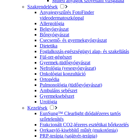
Műtéti anyagok szövettani vizsgálata
Szakrendelések
Anyajegyszűrés FotoFinder
videodermatoszkóppal
Allergológia
Belgyógyászat
Bőrgyógyászat
Csecsemő- és gyermekgyógyászat
Dietetika
Foglalkozás-egészségügyi alap- és szakellátás
Fül-orr-gégészet
Gyermek-tüdőgyógyászat
Nefrológia (vesegyógyászat)
Onkológiai konzultáció
Ortopédia
Pulmonológia (tüdőgyógyászat)
Ambuláns sebészet
Gyermeksebészet
Urológia
Kezelések
EunSung™ Clearlight diódalézeres tartós
szőrtelenítés
Frakcionált CO2-lézeres esztétikai bőrkezelés
Orrkagyló-kisebbítő műtét (mukotómia)
PRP-terápia (sajátvér-terápia)