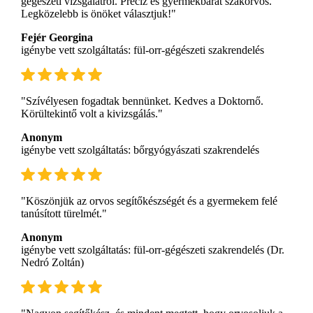
gégészeti vizsgálatról. Precíz és gyermekbarát szakorvos.
Legközelebb is önöket választjuk!"
Fejér Georgina
igénybe vett szolgáltatás: fül-orr-gégészeti szakrendelés
"Szívélyesen fogadtak bennünket. Kedves a Doktornő.
Körültekintő volt a kivizsgálás."
Anonym
igénybe vett szolgáltatás: bőrgyógyászati szakrendelés
"Köszönjük az orvos segítőkészségét és a gyermekem felé
tanúsított türelmét."
Anonym
igénybe vett szolgáltatás: fül-orr-gégészeti szakrendelés (Dr.
Nedró Zoltán)