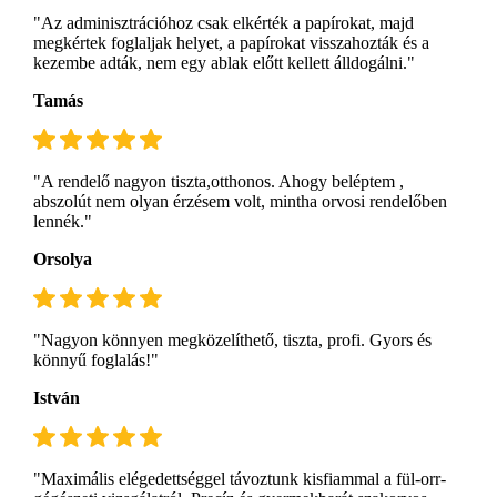
"Az adminisztrációhoz csak elkérték a papírokat, majd
megkértek foglaljak helyet, a papírokat visszahozták és a
kezembe adták, nem egy ablak előtt kellett álldogálni."
Tamás
"A rendelő nagyon tiszta,otthonos. Ahogy beléptem ,
abszolút nem olyan érzésem volt, mintha orvosi rendelőben
lennék."
Orsolya
"Nagyon könnyen megközelíthető, tiszta, profi. Gyors és
könnyű foglalás!"
István
"Maximális elégedettséggel távoztunk kisfiammal a fül-orr-