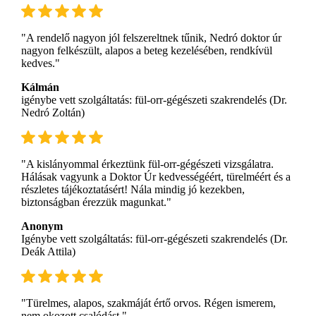
"A rendelő nagyon jól felszereltnek tűnik, Nedró doktor úr
nagyon felkészült, alapos a beteg kezelésében, rendkívül
kedves."
Kálmán
igénybe vett szolgáltatás: fül-orr-gégészeti szakrendelés (Dr.
Nedró Zoltán)
"A kislányommal érkeztünk fül-orr-gégészeti vizsgálatra.
Hálásak vagyunk a Doktor Úr kedvességéért, türelméért és a
részletes tájékoztatásért! Nála mindig jó kezekben,
biztonságban érezzük magunkat."
Anonym
Igénybe vett szolgáltatás: fül-orr-gégészeti szakrendelés (Dr.
Deák Attila)
"Türelmes, alapos, szakmáját értő orvos. Régen ismerem,
nem okozott csalódást."