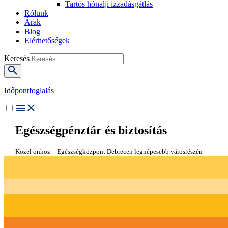
Tartós hónalji izzadásgátlás
Rólunk
Árak
Blog
Elérhetőségek
Keresés
Időpontfoglalás
Egészségpénztár és biztosítás
Közel önhöz – Egészségközpont Debrecen legnépesebb városrészén