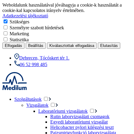
Weboldalunk használatával jóváhagyja a cookie-k használatát a
cookie-kal kapcsolatos irányelv értelmében.
Adatkezelési tájékoztató
Szükséges
Személyre szabott hírdetések
Marketing
Statisztika
Elfogadás
Beállítás
Kiválasztottak elfogadása
Elutasítás
Debrecen, Tócóskert tér 1.
06 52 998 485
Szolgáltatások
Vizsgálatok
Laboratóriumi vizsgálatok
Rutin laborvizsgálati csomagok
Egyedi laboratóriumi vizsgálat
Helicobacter pylori kilégzési teszt
Pajzsmirigyfunkció laborvizsgálata