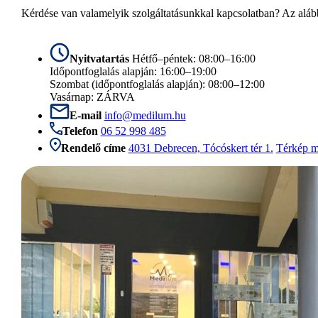
Kérdése van valamelyik szolgáltatásunkkal kapcsolatban? Az alább
Nyitvatartás
Hétfő–péntek: 08:00–16:00
Időpontfoglalás alapján: 16:00–19:00
Szombat (időpontfoglalás alapján): 08:00–12:00
Vasárnap: ZÁRVA
E-mail
info@medilum.hu
Telefon
06 52 998 485
Rendelő címe
4031 Debrecen, Tócóskert tér 1.
Térkép m