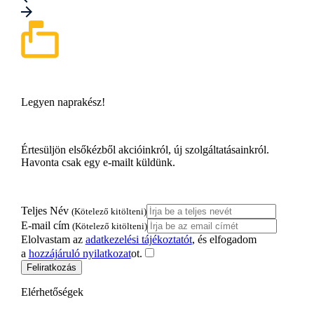
Legyen naprakész!
Értesüljön elsőkézből akcióinkról, új szolgáltatásainkról.
Havonta csak egy e-mailt küldünk.
Teljes Név
(Kötelező kitölteni)
E-mail cím
(Kötelező kitölteni)
Elolvastam az
adatkezelési tájékoztatót
, és elfogadom
a
hozzájáruló nyilatkozat
ot.
Feliratkozás
Elérhetőségek