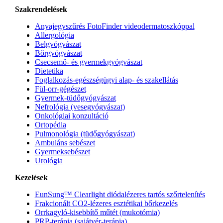
Szakrendelések
Anyajegyszűrés FotoFinder videodermatoszkóppal
Allergológia
Belgyógyászat
Bőrgyógyászat
Csecsemő- és gyermekgyógyászat
Dietetika
Foglalkozás-egészségügyi alap- és szakellátás
Fül-orr-gégészet
Gyermek-tüdőgyógyászat
Nefrológia (vesegyógyászat)
Onkológiai konzultáció
Ortopédia
Pulmonológia (tüdőgyógyászat)
Ambuláns sebészet
Gyermeksebészet
Urológia
Kezelések
EunSung™ Clearlight diódalézeres tartós szőrtelenítés
Frakcionált CO2-lézeres esztétikai bőrkezelés
Orrkagyló-kisebbítő műtét (mukotómia)
PRP-terápia (sajátvér-terápia)