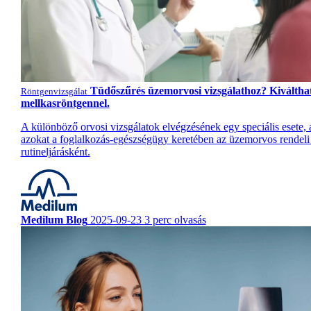
Tüdőszűrés üzemorvosi vizsgálathoz? Kiváltha
Röntgenvizsgálat
mellkasröntgennel.
A különböző orvosi vizsgálatok elvégzésének egy speciális esete,
azokat a foglalkozás-egészségügy keretében az üzemorvos rendeli 
rutineljárásként.
Medilum Blog
2025-09-23
3 perc olvasás