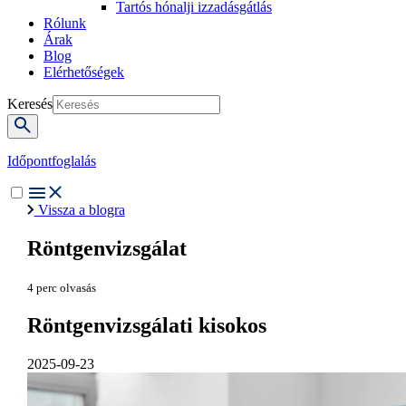
Tartós hónalji izzadásgátlás
Rólunk
Árak
Blog
Elérhetőségek
Keresés
Időpontfoglalás
Vissza a blogra
Röntgenvizsgálat
4 perc olvasás
Röntgenvizsgálati kisokos
2025-09-23