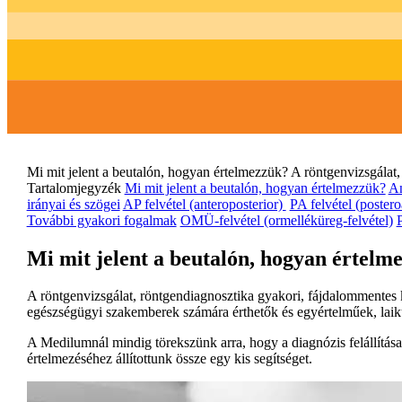
Mi mit jelent a beutalón, hogyan értelmezzük? A röntgenvizsgálat,
Tartalomjegyzék
Mi mit jelent a beutalón, hogyan értelmezzük?
An
irányai és szögei
AP felvétel (anteroposterior)
PA felvétel (postero
További gyakori fogalmak
OMÜ-felvétel (ormelléküreg-felvétel)
P
Mi mit jelent a beutalón, hogyan értelm
A röntgenvizsgálat, röntgendiagnosztika gyakori, fájdalommentes ké
egészségügyi szakemberek számára érthetők és egyértelműek, laikus
A Medilumnál mindig törekszünk arra, hogy a diagnózis felállítása 
értelmezéséhez állítottunk össze egy kis segítséget.