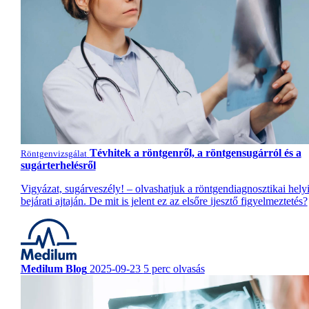
Tévhitek a röntgenről, a röntgensugárról és a
Röntgenvizsgálat
sugárterhelésről
Vigyázat, sugárveszély! – olvashatjuk a röntgendiagnosztikai hely
bejárati ajtaján. De mit is jelent ez az elsőre ijesztő figyelmeztetés?
Medilum Blog
2025-09-23
5 perc olvasás