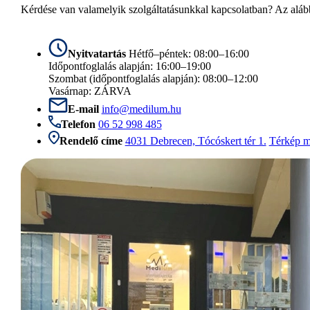
Kérdése van valamelyik szolgáltatásunkkal kapcsolatban? Az alább
Nyitvatartás
Hétfő–péntek: 08:00–16:00
Időpontfoglalás alapján: 16:00–19:00
Szombat (időpontfoglalás alapján): 08:00–12:00
Vasárnap: ZÁRVA
E-mail
info@medilum.hu
Telefon
06 52 998 485
Rendelő címe
4031 Debrecen, Tócóskert tér 1.
Térkép m