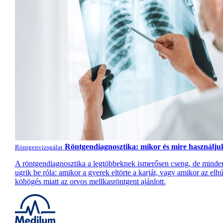
Röntgendiagnosztika: mikor és mire használju
Röntgenvizsgálat
A röntgendiagnosztika a legtöbbeknek ismerősen cseng, de mind
ugrik be róla: amikor a gyerek eltörte a karját, vagy amikor az el
köhögés miatt az orvos mellkasröntgent ajánlott.