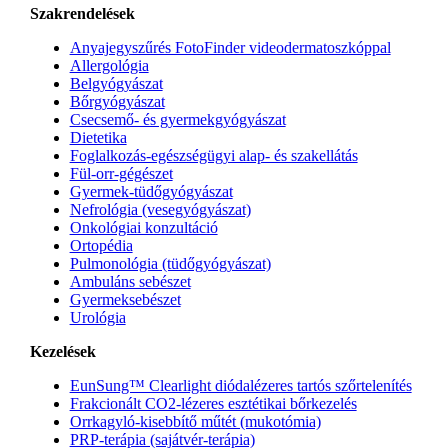
Szakrendelések
Anyajegyszűrés FotoFinder videodermatoszkóppal
Allergológia
Belgyógyászat
Bőrgyógyászat
Csecsemő- és gyermekgyógyászat
Dietetika
Foglalkozás-egészségügyi alap- és szakellátás
Fül-orr-gégészet
Gyermek-tüdőgyógyászat
Nefrológia (vesegyógyászat)
Onkológiai konzultáció
Ortopédia
Pulmonológia (tüdőgyógyászat)
Ambuláns sebészet
Gyermeksebészet
Urológia
Kezelések
EunSung™ Clearlight diódalézeres tartós szőrtelenítés
Frakcionált CO2-lézeres esztétikai bőrkezelés
Orrkagyló-kisebbítő műtét (mukotómia)
PRP-terápia (sajátvér-terápia)