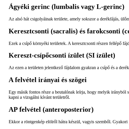
Ágyéki gerinc (lumbalis vagy L-gerinc)
Az alsó hát csigolyáinak területe, amely sokszor a derékfájás, ülő
Keresztcsonti (sacralis) és farokcsonti (c
Ezek a csípő környéki területek. A keresztcsonti részen fellépő fáj
Kereszt-csípőcsonti ízület (SI ízület)
Az ezen a területen jelentkező fájdalom gyakran a csípő és a derék t
A felvétel irányai és szögei
Egy másik fontos része a beutalónak leírja, hogy melyik irányból 
kapni a vizsgálni kívánt területről.
AP felvétel (anteroposterior)
Ekkor a röntgenkép elölről hátra készül, vagyis szemből. Gyakori p