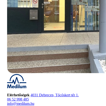
Elérhetőségek
4031 Debrecen, Tócóskert tér 1.
06 52 998 485
info@medilum.hu