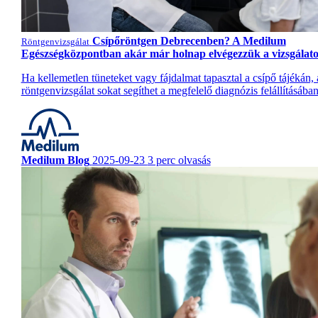
Csípőröntgen Debrecenben? A Medilum
Röntgenvizsgálat
Egészségközpontban akár már holnap elvégezzük a vizsgálato
Ha kellemetlen tüneteket vagy fájdalmat tapasztal a csípő tájékán,
röntgenvizsgálat sokat segíthet a megfelelő diagnózis felállításában
Medilum Blog
2025-09-23
3 perc olvasás