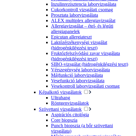
Inzulinrezisztencia laborvizsgálata
Cukorkontroll vizsgálati csomag
Prosztata laborvizsgálata
ALEX multiplex allergiavizsgálat
Allergiavizsgálat – étel- és légúti
allergiapanelek
Epicutan allergiateszt
Laktózérzékenységi vizsgálat
(hidrogénkilégzési teszt)
Fruktózfelszívódási zavar vizsgálata
(hidrogénkilégzési teszt)
SIBO-vizsgálat (hidrogénkilégzési teszt)
Vérszegénység laborvizsgálata
Májfunkció laborvizsgálata
Vesefunkció laborvizsgálata
Vesekontroll laborvizsgálati csomag
Képalkotó vizsgálatok
Ultrahang
Röntgenvizsgálatok
Szövettani vizsgálatok
Aspirációs citológia
Core biopszia
Punch biopszia (a bőr szövettani
vizsgálata)