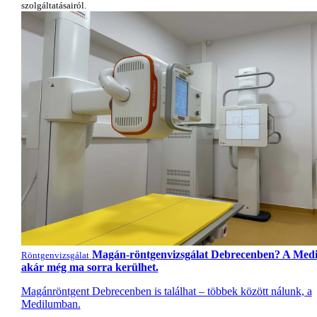
szolgáltatásairól.
Magán-röntgenvizsgálat Debrecenben? A Med
Röntgenvizsgálat
akár még ma sorra kerülhet.
Magánröntgent Debrecenben is találhat – többek között nálunk, a
Medilumban.