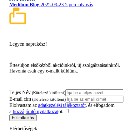
Medilum Blog
2025-09-23
5 perc olvasás
Legyen naprakész!
Értesüljön elsőkézből akcióinkról, új szolgáltatásainkról.
Havonta csak egy e-mailt küldünk.
Teljes Név
(Kötelező kitölteni)
E-mail cím
(Kötelező kitölteni)
Elolvastam az
adatkezelési tájékoztatót
, és elfogadom
a
hozzájáruló nyilatkozat
ot.
Feliratkozás
Elérhetőségek