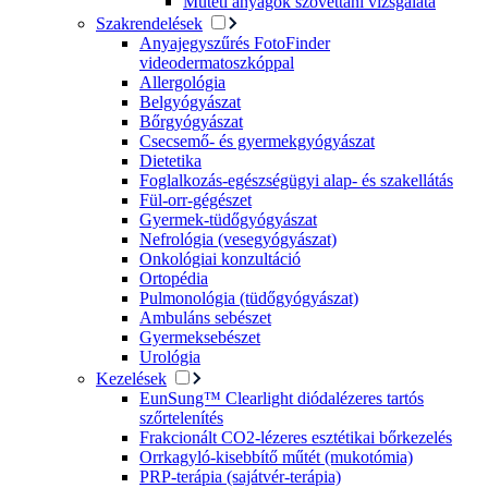
Műtéti anyagok szövettani vizsgálata
Szakrendelések
Anyajegyszűrés FotoFinder
videodermatoszkóppal
Allergológia
Belgyógyászat
Bőrgyógyászat
Csecsemő- és gyermekgyógyászat
Dietetika
Foglalkozás-egészségügyi alap- és szakellátás
Fül-orr-gégészet
Gyermek-tüdőgyógyászat
Nefrológia (vesegyógyászat)
Onkológiai konzultáció
Ortopédia
Pulmonológia (tüdőgyógyászat)
Ambuláns sebészet
Gyermeksebészet
Urológia
Kezelések
EunSung™ Clearlight diódalézeres tartós
szőrtelenítés
Frakcionált CO2-lézeres esztétikai bőrkezelés
Orrkagyló-kisebbítő műtét (mukotómia)
PRP-terápia (sajátvér-terápia)