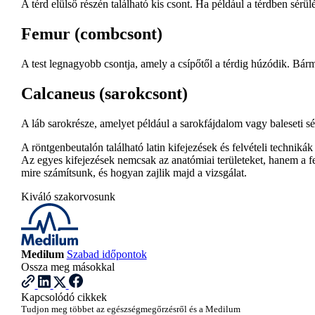
A térd elülső részén található kis csont. Ha például a térdben sérül
Femur (combcsont)
A test legnagyobb csontja, amely a csípőtől a térdig húzódik. Bárm
Calcaneus (sarokcsont)
A láb sarokrésze, amelyet például a sarokfájdalom vagy baleseti sé
A röntgenbeutalón található latin kifejezések és felvételi technik
Az egyes kifejezések nemcsak az anatómiai területeket, hanem a fe
mire számítsunk, és hogyan zajlik majd a vizsgálat.
Kiváló szakorvosunk
Medilum
Szabad időpontok
Ossza meg másokkal
Kapcsolódó cikkek
Tudjon meg többet az egészségmegőrzésről és a Medilum