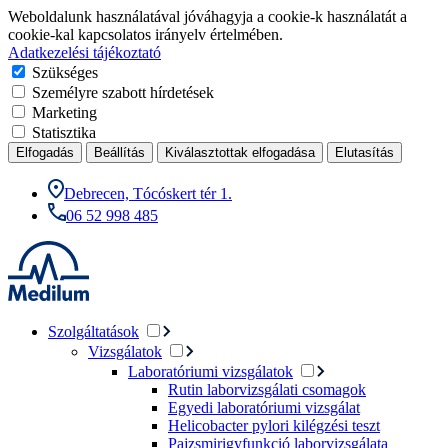
Weboldalunk használatával jóváhagyja a cookie-k használatát a
cookie-kal kapcsolatos irányelv értelmében.
Adatkezelési tájékoztató
Szükséges
Személyre szabott hírdetések
Marketing
Statisztika
Elfogadás
Beállítás
Kiválasztottak elfogadása
Elutasítás
Debrecen, Tócóskert tér 1.
06 52 998 485
Szolgáltatások
Vizsgálatok
Laboratóriumi vizsgálatok
Rutin laborvizsgálati csomagok
Egyedi laboratóriumi vizsgálat
Helicobacter pylori kilégzési teszt
Pajzsmirigyfunkció laborvizsgálata