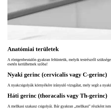
Anatómiai területek
A röntgenbeutalón gyakran feltüntetik, melyik testrészről szükség
esetén kerülhetnek szóba!
Nyaki gerinc (cervicalis vagy C-gerinc)
A nyakcsigolyák környékére irányuló vizsgálat, mely segít a nyak
Háti gerinc (thoracalis vagy Th-gerinc)
A mellkasi szakasz csigolyái. Bár gyakran „mellkasi” részként isme