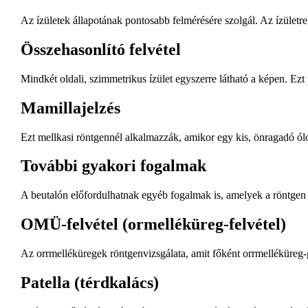
Az ízületek állapotának pontosabb felmérésére szolgál. Az ízületre t
Összehasonlító felvétel
Mindkét oldali, szimmetrikus ízület egyszerre látható a képen. Ezt 
Mamillajelzés
Ezt mellkasi röntgennél alkalmazzák, amikor egy kis, önragadó ó
További gyakori fogalmak
A beutalón előfordulhatnak egyéb fogalmak is, amelyek a röntgen so
OMÜ-felvétel (ormelléküreg-felvétel)
Az orrmelléküregek röntgenvizsgálata, amit főként orrmelléküreg
Patella (térdkalács)