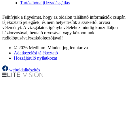
Tartós hónalji izzadásgátlás
Felhívjuk a figyelmet, hogy az oldalon található információk csupán
tájékoztató jellegűek, és nem helyettesítik a szakértői orvosi
véleményt. A vizsgálatok igénybevételéhez mindig konzultáljon
háziorvosával, beutaló orvosával vagy központunk
radiológusával/szakdolgozójával!
© 2026 Medilum. Minden jog fenntartva.
Adatkezelési tájékoztató
Hozzájáruló nyilatkozat
weboldalkészítés